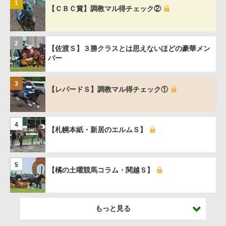
1
【ＣＢＣ賞】調教マル得チェック②
2
【佐渡Ｓ】３勝クラスとは思えないほどの豪華メン
バー
3
【レパードＳ】調教マル得チェック①
4
【札幌本紙・新居のエルムＳ】
5
【橘の土曜競馬コラム・関越Ｓ】
もっと見る