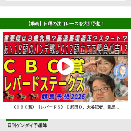
【動画】日曜の注目レースを大胆予想！
《ＣＢＣ賞》《レパードＳ》【 武田Ｄ、大谷記者、目黒…
日刊ゲンダイ予想陣