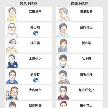
関東予想陣
関西予想陣
武田昌已
播磨政勝
外山勲
藤岡信三
橘正信
新谷学
木津信之
弘中勝
新居哲
勝羽太郎
大谷剣市
亀井辰之介
飯島理智
田中翔大