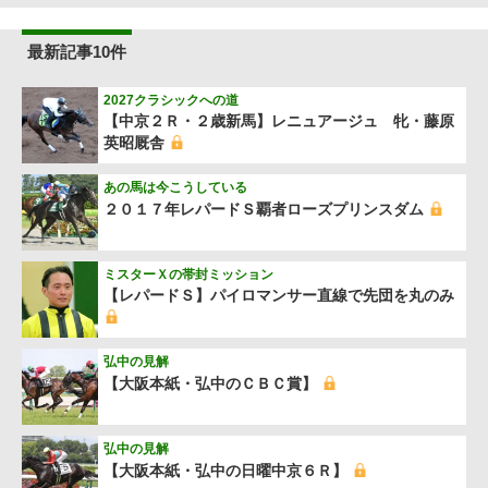
最新記事10件
2027クラシックへの道
【中京２Ｒ・２歳新馬】レニュアージュ 牝・藤原
英昭厩舎
あの馬は今こうしている
２０１７年レパードＳ覇者ローズプリンスダム
ミスターＸの帯封ミッション
【レパードＳ】パイロマンサー直線で先団を丸のみ
弘中の見解
【大阪本紙・弘中のＣＢＣ賞】
弘中の見解
【大阪本紙・弘中の日曜中京６Ｒ】