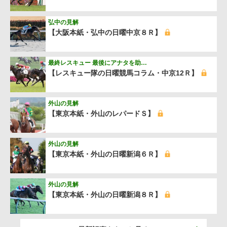
弘中の見解
【大阪本紙・弘中の日曜中京８Ｒ】
最終レスキュー 最後にアナタを助…
【レスキュー隊の日曜競馬コラム・中京12Ｒ】
外山の見解
【東京本紙・外山のレパードＳ】
外山の見解
【東京本紙・外山の日曜新潟６Ｒ】
外山の見解
【東京本紙・外山の日曜新潟８Ｒ】