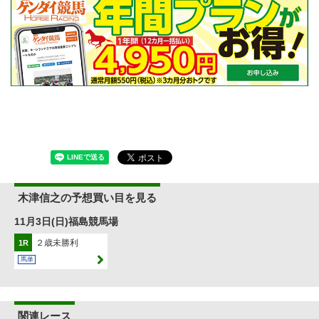
木津信之の予想買い目を見る
11月3日(日)福島競馬場
２歳未勝利
1R
馬単
関連レース