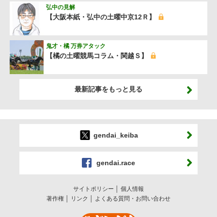
弘中の見解
【大阪本紙・弘中の土曜中京12Ｒ】
鬼才・橘 万券アタック
【橘の土曜競馬コラム・関越Ｓ】
最新記事をもっと見る
gendai_keiba
gendai.race
サイトポリシー
個人情報
著作権
リンク
よくある質問・お問い合わせ