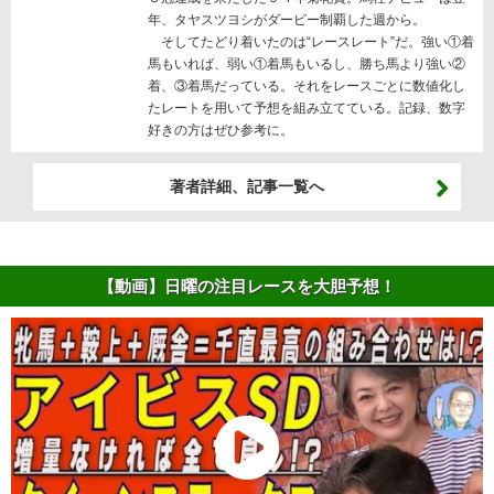
年、タヤスツヨシがダービー制覇した週から。
そしてたどり着いたのは“レースレート”だ。強い①着
馬もいれば、弱い①着馬もいるし、勝ち馬より強い②
着、③着馬だっている。それをレースごとに数値化し
たレートを用いて予想を組み立てている。記録、数字
好きの方はぜひ参考に。
著者詳細、記事一覧へ
【動画】日曜の注目レースを大胆予想！