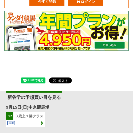
今すぐ登録
ログイン
新谷学の予想買い目を見る
9月15日(日)中京競馬場
３歳上１勝クラス
8R
馬単