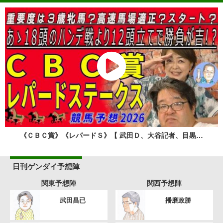
《ＣＢＣ賞》《レパードＳ》【 武田Ｄ、大谷記者、目黒…
日刊ゲンダイ予想陣
関東予想陣
関西予想陣
武田昌已
播磨政勝