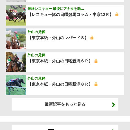
最終レスキュー 最後にアナタを助…
【レスキュー隊の日曜競馬コラム・中京12Ｒ】
外山の見解
【東京本紙・外山のレパードＳ】
外山の見解
【東京本紙・外山の日曜新潟６Ｒ】
外山の見解
【東京本紙・外山の日曜新潟８Ｒ】
最新記事をもっと見る