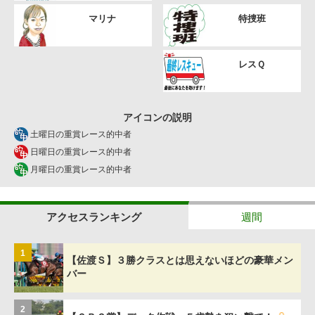
マリナ
特捜班
レスＱ
アイコンの説明
土曜日の重賞レース的中者
日曜日の重賞レース的中者
月曜日の重賞レース的中者
アクセスランキング
週間
1
【佐渡Ｓ】３勝クラスとは思えないほどの豪華メン
バー
2