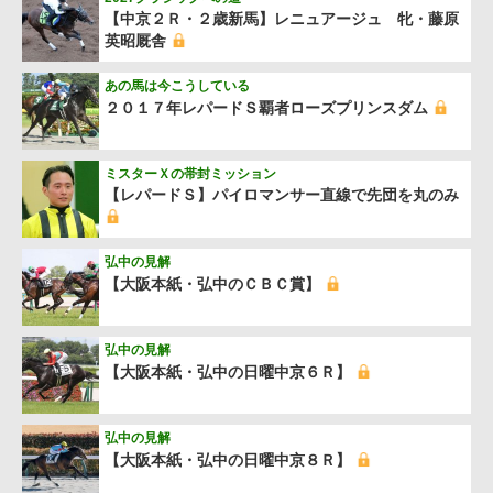
【中京２Ｒ・２歳新馬】レニュアージュ 牝・藤原
英昭厩舎
あの馬は今こうしている
２０１７年レパードＳ覇者ローズプリンスダム
ミスターＸの帯封ミッション
【レパードＳ】パイロマンサー直線で先団を丸のみ
弘中の見解
【大阪本紙・弘中のＣＢＣ賞】
弘中の見解
【大阪本紙・弘中の日曜中京６Ｒ】
弘中の見解
【大阪本紙・弘中の日曜中京８Ｒ】