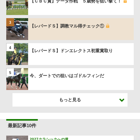
【ＣＢＣ賞】データ作戦 ５歳勢を狙い撃て！
3
【レパードＳ】調教マル得チェック①
4
【レパードＳ】ドンエレクトス初重賞取り
5
今、ダートでの狙いはゴドルフィンだ
もっと見る
最新記事10件
2027クラシックへの道