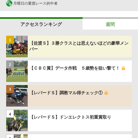
月曜日の重賞レース的中者
アクセスランキング
週間
1
【佐渡Ｓ】３勝クラスとは思えないほどの豪華メン
バー
2
【ＣＢＣ賞】データ作戦 ５歳勢を狙い撃て！
3
【レパードＳ】調教マル得チェック①
4
【レパードＳ】ドンエレクトス初重賞取り