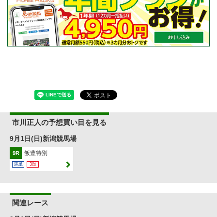
市川正人の予想買い目を見る
9月1日(日)新潟競馬場
飯豊特別
9R
馬単
3単
関連レース