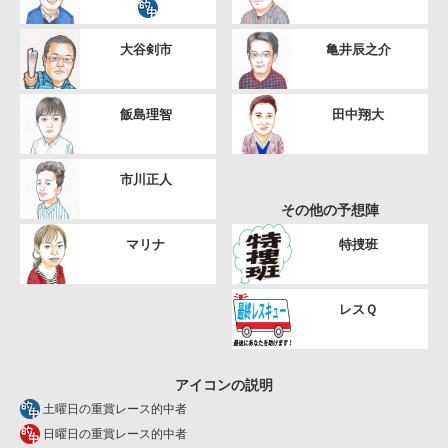
大谷剣市
亀井辰之介
飯島理智
田中翔大
市川正人
その他の予想陣
マリナ
特捜班
レスＱ
アイコンの説明
土曜日の重賞レース的中者
日曜日の重賞レース的中者