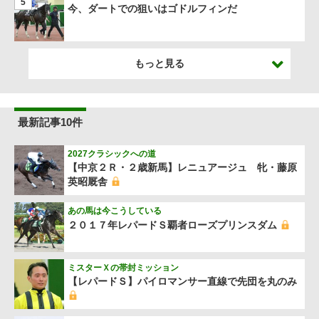
5
今、ダートでの狙いはゴドルフィンだ
もっと見る
最新記事10件
2027クラシックへの道
【中京２Ｒ・２歳新馬】レニュアージュ 牝・藤原
英昭厩舎
あの馬は今こうしている
２０１７年レパードＳ覇者ローズプリンスダム
ミスターＸの帯封ミッション
【レパードＳ】パイロマンサー直線で先団を丸のみ