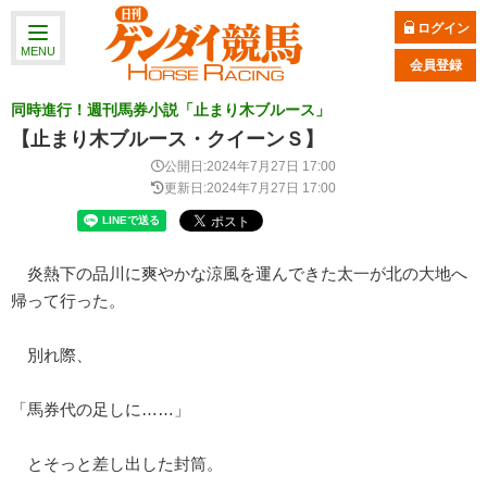
ログイン
MENU
会員登録
同時進行！週刊馬券小説「止まり木ブルース」
【止まり木ブルース・クイーンＳ】
公開日:2024年7月27日 17:00
更新日:2024年7月27日 17:00
炎熱下の品川に爽やかな涼風を運んできた太一が北の大地へ
帰って行った。
別れ際、
「馬券代の足しに……」
とそっと差し出した封筒。