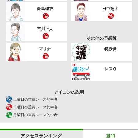
飯島理智
田中翔大
市川正人
その他の予想陣
マリナ
特捜班
レスＱ
アイコンの説明
土曜日の重賞レース的中者
日曜日の重賞レース的中者
月曜日の重賞レース的中者
アクセスランキング
週間