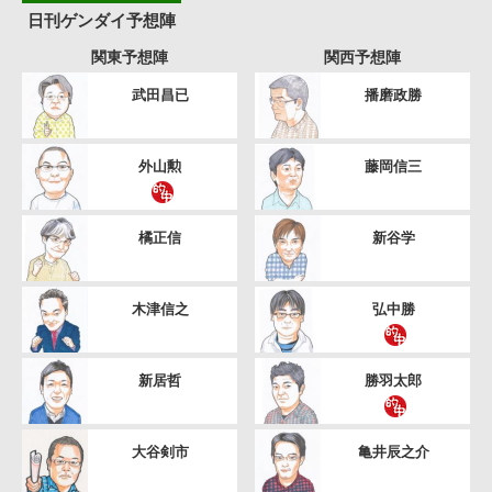
日刊ゲンダイ予想陣
関東予想陣
関西予想陣
武田昌已
播磨政勝
外山勲
藤岡信三
橘正信
新谷学
木津信之
弘中勝
新居哲
勝羽太郎
大谷剣市
亀井辰之介