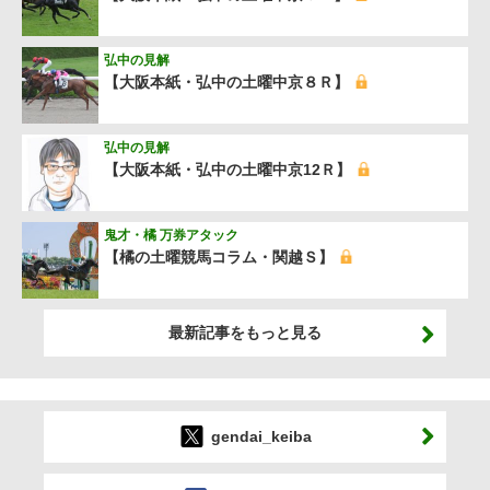
弘中の見解
【大阪本紙・弘中の土曜中京８Ｒ】
弘中の見解
【大阪本紙・弘中の土曜中京12Ｒ】
鬼才・橘 万券アタック
【橘の土曜競馬コラム・関越Ｓ】
最新記事をもっと見る
gendai_keiba