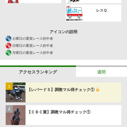
レスＱ
アイコンの説明
土曜日の重賞レース的中者
日曜日の重賞レース的中者
月曜日の重賞レース的中者
アクセスランキング
週間
1
【レパードＳ】調教マル得チェック①
2
【ＣＢＣ賞】調教マル得チェック①