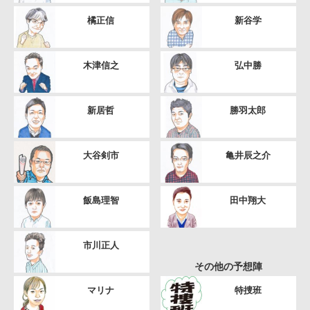
橘正信
新谷学
木津信之
弘中勝
新居哲
勝羽太郎
大谷剣市
亀井辰之介
飯島理智
田中翔大
市川正人
その他の予想陣
マリナ
特捜班