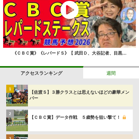
《ＣＢＣ賞》《レパードＳ》【 武田Ｄ、大谷記者、目黒…
アクセスランキング
週間
1
【佐渡Ｓ】３勝クラスとは思えないほどの豪華メン
バー
2
【ＣＢＣ賞】データ作戦 ５歳勢を狙い撃て！
3