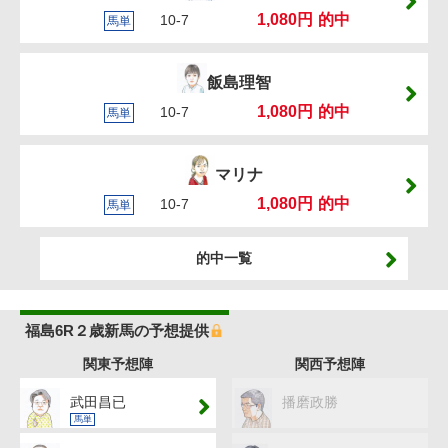
1,080円
的中
10-7
馬単
飯島理智
1,080円
的中
10-7
馬単
マリナ
1,080円
的中
10-7
馬単
的中一覧
福島6R２歳新馬の予想提供
関東予想陣
関西予想陣
武田昌已
播磨政勝
馬単