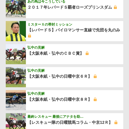
あの馬は今こうしている
２０１７年レパードＳ覇者ローズプリンスダム
ミスターＸの帯封ミッション
【レパードＳ】パイロマンサー直線で先団を丸のみ
弘中の見解
【大阪本紙・弘中のＣＢＣ賞】
弘中の見解
【大阪本紙・弘中の日曜中京６Ｒ】
弘中の見解
【大阪本紙・弘中の日曜中京８Ｒ】
最終レスキュー 最後にアナタを助…
【レスキュー隊の日曜競馬コラム・中京12Ｒ】