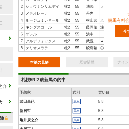
2
ショウナンサムデイ
牝2
55
池添
○
勝
3
メテオレーナ
牝2
55
丹内
競馬有料
4
ルージュミレネール
牝2
55
横山武
△
三
5
キングスコール
牡2
55
藤岡佑
注
今
6
ゲレル
牝2
55
浜中
7
アルデフォックス
牡2
55
武豊
▲
8
テリオスララ
牝2
55
鮫島駿
◎
厩舎情報
ナイシ
本紙の見解
郎
札幌5R２歳新馬の的中
之介
予想家
式別
買い目
武田昌已
5-8
大
馬単
新居哲
5-8
馬単
陣
亀井辰之介
5-8
馬単