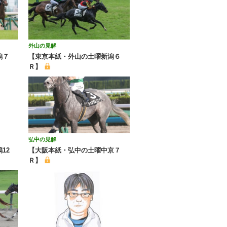
外山の見解
潟７
【東京本紙・外山の土曜新潟６
Ｒ】
弘中の見解
12
【大阪本紙・弘中の土曜中京７
Ｒ】