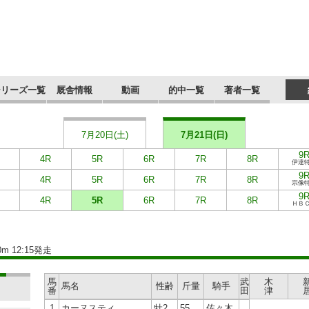
シリーズ一覧
厩舎情報
動画
的中一覧
著者一覧
7月20日(土)
7月21日(日)
9
4R
5R
6R
7R
8R
伊達
9
4R
5R
6R
7R
8R
宗像
9
4R
5R
6R
7R
8R
ＨＢ
0m 12:15発走
馬
武
木
馬名
性齢
斤量
騎手
番
田
津
1
カーヌスティ
牡2
55
佐々木