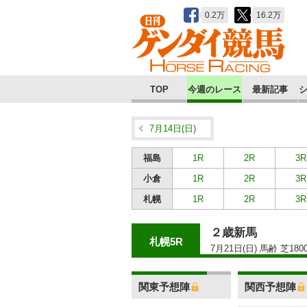
0.2万
16.2万
TOP
今週のレース
最新記事
7月14日(日)
福島
1R
2R
3R
小倉
1R
2R
3R
札幌
1R
2R
3R
２歳新馬
札幌5R
7月21日(日) 馬齢 芝180
関東予想陣
関西予想陣