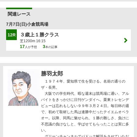
関連レース
7月7日(日)小倉競馬場
３歳上１勝クラス
12R
芝1200m 16:15
17
3
人が予想
本の記事
勝羽太郎
１９７４年、愛知県で生を受ける。名前の通りの
ザ・長男。
大阪での学生時代、暇な週末は競馬場に通い、アル
バイトをきっかけに日刊ゲンダイへ。栗東トレセンデ
ビューは忘れもしない９９年３月２４日。毎日杯の週
で、初めて取材した馬は連勝中だったテイエムオペラ
オー。以降、同馬に魅せられ、１勝の難しさ、負けに
不思議の負けなしと、学ばせてもらったことは実に多
い。
グリーンチャンネルでパドック解説をさせていただ