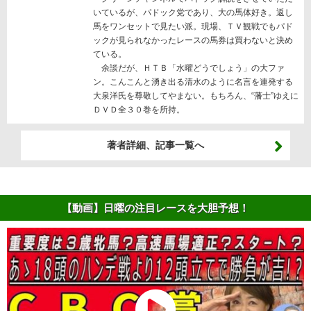
いているが、パドック党であり、大の馬体好き。返し
馬をワンセットで見たい派。現場、ＴＶ観戦でもパド
ックが見られなかったレースの馬券は買わないと決め
ている。
余談だが、ＨＴＢ「水曜どうでしょう」の大ファ
ン。こんこんと湧き出る清水のように名言を連発する
大泉洋氏を尊敬してやまない。もちろん、“藩士”ゆえに
ＤＶＤ全３０巻を所持。
著者詳細、記事一覧へ
【動画】日曜の注目レースを大胆予想！