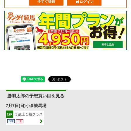
今すぐ登録
ログイン
勝羽太郎の予想買い目を見る
7月7日(日)小倉競馬場
３歳上１勝クラス
12R
馬単
3単