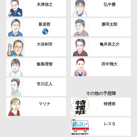
木津信之
弘中勝
新居哲
勝羽太郎
大谷剣市
亀井辰之介
飯島理智
田中翔大
市川正人
その他の予想陣
マリナ
特捜班
レスＱ