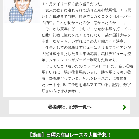
１１月デイリー杯３歳Ｓ当日だった。
友人に強引に連れられて訪れた京都競馬場。１点買
いした最終Ｒで当時、枠連で１万６０００円オーバー
の的中。これが良かったのか、悪かったのか……。
そこから競馬にどっぷりで、なぜか本紙を打ってい
た薮中記者に憧れを抱くようになり、某外国語大学を
卒業しながらも、いずれはこの人と働こうと決意。
仕事としての競馬場デビューはナリタブライアンが
３冠達成を果たした９４年菊花賞。馬柱デビューは翌
年、タヤスツヨシがダービー制覇した週から。
そしてたどり着いたのは“レースレート”だ。強い①着
馬もいれば、弱い①着馬もいるし、勝ち馬より強い②
着、③着馬だっている。それをレースごとに数値化し
たレートを用いて予想を組み立てている。記録、数字
好きの方はぜひ参考に。
著者詳細、記事一覧へ
【動画】日曜の注目レースを大胆予想！