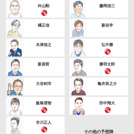
外山勲
藤岡信三
橘正信
新谷学
木津信之
弘中勝
新居哲
勝羽太郎
大谷剣市
亀井辰之介
飯島理智
田中翔大
市川正人
その他の予想陣