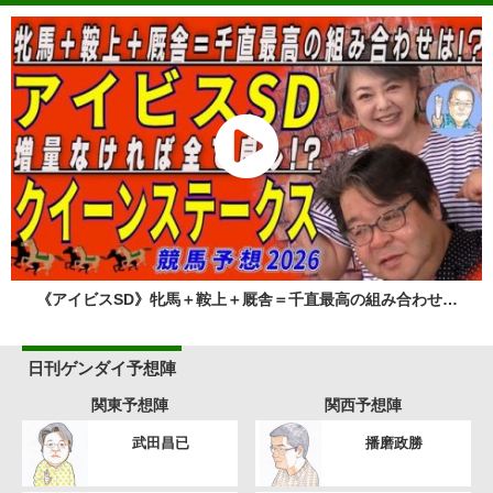
《アイビスSD》牝馬＋鞍上＋厩舎＝千直最高の組み合わせ…
日刊ゲンダイ予想陣
関東予想陣
関西予想陣
武田昌已
播磨政勝