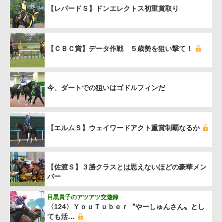
【レパードＳ】ドンエレクトス初重賞取り
【ＣＢＣ賞】データ作戦 ５歳勢を狙い撃て！
今、ダートでの狙いはゴドルフィンだ
【エルムＳ】ウェイワードアクト重賞制覇なるか
【佐渡Ｓ】３勝クラスとは思えないほどの豪華メン
バー
目黒貴子のアツアツ交遊録
〈124〉ＹｏｕＴｕｂｅｒ〝やーしゅんさん〟とし
ても活…