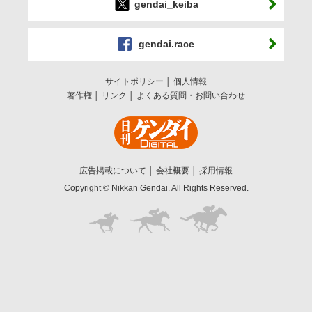
gendai_keiba
gendai.race
サイトポリシー
個人情報
著作権
リンク
よくある質問・お問い合わせ
広告掲載について
会社概要
採用情報
Copyright © Nikkan Gendai. All Rights Reserved.