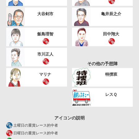
大谷剣市
亀井辰之介
飯島理智
田中翔大
市川正人
その他の予想陣
マリナ
特捜班
レスＱ
アイコンの説明
土曜日の重賞レース的中者
日曜日の重賞レース的中者