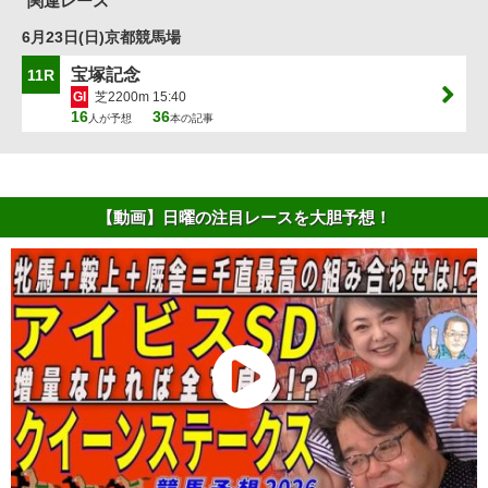
関連レース
6月23日(日)京都競馬場
宝塚記念
11R
GI
芝2200m 15:40
16
36
人が予想
本の記事
【動画】日曜の注目レースを大胆予想！