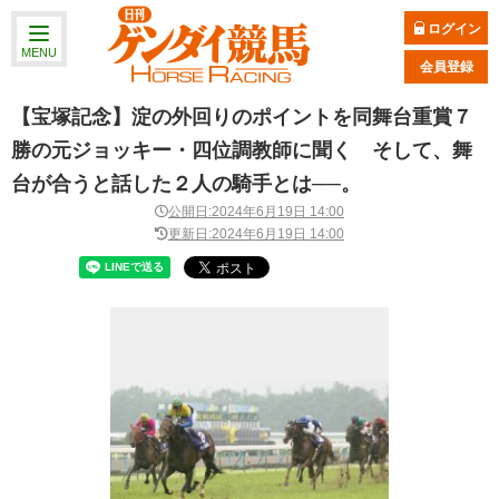
ログイン
MENU
会員登録
【宝塚記念】淀の外回りのポイントを同舞台重賞７
勝の元ジョッキー・四位調教師に聞く そして、舞
台が合うと話した２人の騎手とは──。
公開日:2024年6月19日 14:00
更新日:2024年6月19日 14:00