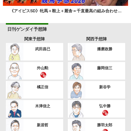
《アイビスSD》牝馬＋鞍上＋厩舎＝千直最高の組み合わせ…
日刊ゲンダイ予想陣
関東予想陣
関西予想陣
武田昌已
播磨政勝
外山勲
藤岡信三
橘正信
新谷学
木津信之
弘中勝
新居哲
勝羽太郎