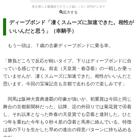
幸を背に２週連続でＣウッド追い（Ｃ）日刊ゲンダイ
拡大する
ディープボンド「凄くスムーズに加速できた。相性が
いいんだと思う」（幸騎手）
もう一頭は、７歳の古豪ディープボンドに乗る幸。
「勝負どころで反応が鈍いタイプ。下りはディープボンドに合
っている感じですね。前走（天皇賞・春③着）の一戦しか乗っ
ていませんが、凄くスムーズに加速できた。相性がいいんだと
思います。今回の宝塚記念も京都で走れるので楽しみです」
同馬は阪神大賞典連覇の印象が強いが、初重賞は今回と同じ
舞台の京都新聞杯だった。以降、淀の外回りでは菊花賞で④着
し、それ以来となった昨春の天皇賞でも②着と連対した。ひと
つ年を重ねた今年も０秒４差の③着と馬券に絡んでいる。特徴
は坂の下りを生かした早めの進出の得意パターンに持ち込める