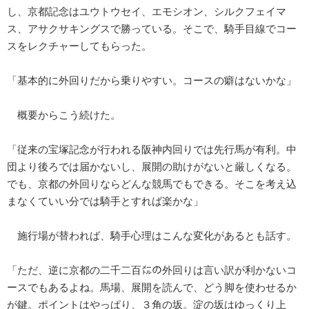
し、京都記念はユウトウセイ、エモシオン、シルクフェイマ
ス、アサクサキングスで勝っている。そこで、騎手目線でコー
スをレクチャーしてもらった。
「基本的に外回りだから乗りやすい。コースの癖はないかな」
概要からこう続けた。
「従来の宝塚記念が行われる阪神内回りでは先行馬が有利。中
団より後ろでは届かないし、展開の助けがないと厳しくなる。
でも、京都の外回りならどんな競馬でもできる。そこを考え込
まなくていい分では騎手とすれば楽かな」
施行場が替われば、騎手心理はこんな変化があるとも話す。
「ただ、逆に京都の二千二百㍍の外回りは言い訳が利かないコ
ースでもあるよね。馬場、展開を読んで、どう脚を使わせるか
が鍵。ポイントはやっぱり、３角の坂。淀の坂はゆっくり上