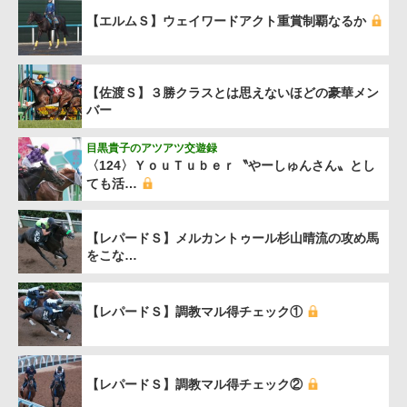
【エルムＳ】ウェイワードアクト重賞制覇なるか
【佐渡Ｓ】３勝クラスとは思えないほどの豪華メン
バー
目黒貴子のアツアツ交遊録
〈124〉ＹｏｕＴｕｂｅｒ〝やーしゅんさん〟とし
ても活…
【レパードＳ】メルカントゥール杉山晴流の攻め馬
をこな…
【レパードＳ】調教マル得チェック①
【レパードＳ】調教マル得チェック②