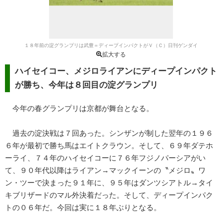
１８年前の淀グランプリは武豊＝ディープインパクトがＶ（Ｃ）日刊ゲンダイ
拡大する
ハイセイコー、メジロライアンにディープインパクト
が勝ち、今年は８回目の淀グランプリ
今年の春グランプリは京都が舞台となる。
過去の淀決戦は７回あった。シンザンが制した翌年の１９６
６年が最初で勝ち馬はエイトクラウン。そして、６９年ダテホ
ーライ、７４年のハイセイコーに７６年フジノパーシアがい
て、９０年代以降はライアン→マックイーンの〝メジロ〟ワ
ン・ツーで決まった９１年に、９５年はダンツシアトル→タイ
キブリザードのマル外決着だった。そして、ディープインパク
トの０６年だ。今回は実に１８年ぶりとなる。