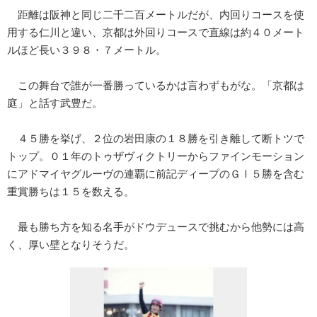
距離は阪神と同じ二千二百メートルだが、内回りコースを使
用する仁川と違い、京都は外回りコースで直線は約４０メート
ルほど長い３９８・７メートル。
この舞台で誰が一番勝っているかは言わずもがな。「京都は
庭」と話す武豊だ。
４５勝を挙げ、２位の岩田康の１８勝を引き離して断トツで
トップ。０１年のトゥザヴィクトリーからファインモーション
にアドマイヤグルーヴの連覇に前記ディープのＧⅠ５勝を含む
重賞勝ちは１５を数える。
最も勝ち方を知る名手がドウデュースで挑むから他勢には高
く、厚い壁となりそうだ。