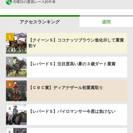
月曜日の重賞レース的中者
アクセスランキング
週間
1
【クイーンＳ】ココナッツブラウン進化示して重賞
初Ｖ
2
【レパードＳ】注目度高い夏の３歳ダート重賞
3
【ＣＢＣ賞】ディアナザール初重賞取り
4
【レパードＳ】パイロマンサー今度は負けない
5