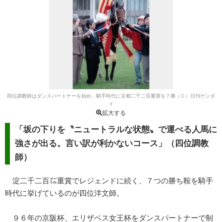
四位調教師はダンスパートナーを始め、騎手時代に京都二千二百重賞を７勝（Ｃ）日刊ゲンダ
イ
拡大する
「坂の下りを〝ニュートラルな状態〟で運べる人馬に
強さが出る。言い訳が利かないコース」（四位調教
師）
淀二千二百㍍重賞でレジェンドに続く、７つの勝ち鞍を騎手
時代に挙げているのが四位洋文師。
９６年の京阪杯、エリザベス女王杯をダンスパートナーで制