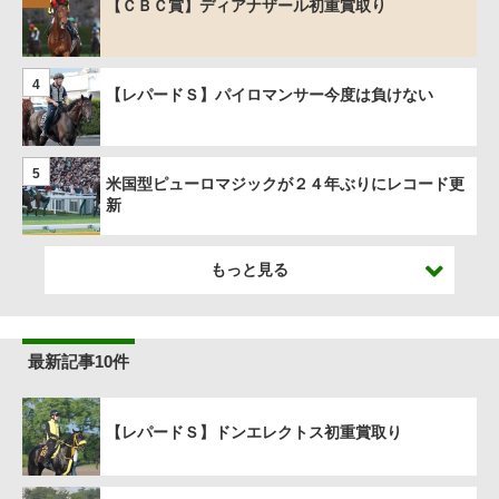
【ＣＢＣ賞】ディアナザール初重賞取り
4
【レパードＳ】パイロマンサー今度は負けない
5
米国型ピューロマジックが２４年ぶりにレコード更
新
もっと見る
最新記事10件
【レパードＳ】ドンエレクトス初重賞取り