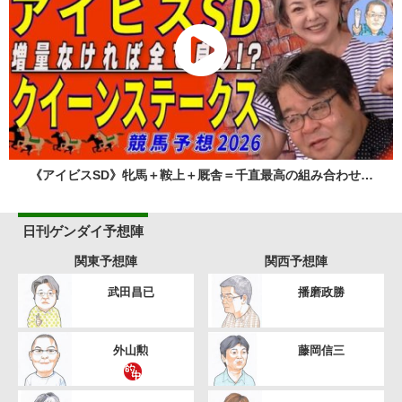
《アイビスSD》牝馬＋鞍上＋厩舎＝千直最高の組み合わせ…
日刊ゲンダイ予想陣
関東予想陣
関西予想陣
武田昌已
播磨政勝
外山勲
藤岡信三