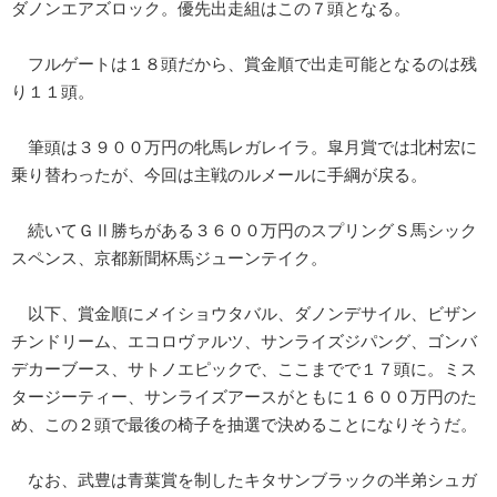
ダノンエアズロック。優先出走組はこの７頭となる。
フルゲートは１８頭だから、賞金順で出走可能となるのは残
り１１頭。
筆頭は３９００万円の牝馬レガレイラ。皐月賞では北村宏に
乗り替わったが、今回は主戦のルメールに手綱が戻る。
続いてＧⅡ勝ちがある３６００万円のスプリングＳ馬シック
スペンス、京都新聞杯馬ジューンテイク。
以下、賞金順にメイショウタバル、ダノンデサイル、ビザン
チンドリーム、エコロヴァルツ、サンライズジパング、ゴンバ
デカーブース、サトノエピックで、ここまでで１７頭に。ミス
タージーティー、サンライズアースがともに１６００万円のた
め、この２頭で最後の椅子を抽選で決めることになりそうだ。
なお、武豊は青葉賞を制したキタサンブラックの半弟シュガ