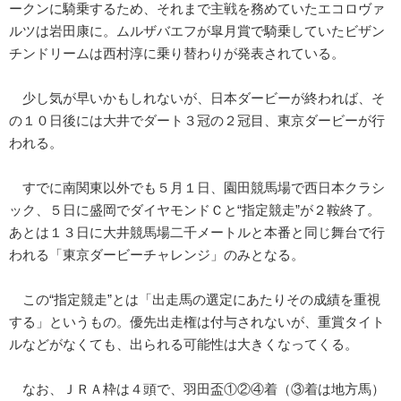
ークンに騎乗するため、それまで主戦を務めていたエコロヴァ
ルツは岩田康に。ムルザバエフが皐月賞で騎乗していたビザン
チンドリームは西村淳に乗り替わりが発表されている。
少し気が早いかもしれないが、日本ダービーが終われば、そ
の１０日後には大井でダート３冠の２冠目、東京ダービーが行
われる。
すでに南関東以外でも５月１日、園田競馬場で西日本クラシ
ック、５日に盛岡でダイヤモンドＣと“指定競走”が２鞍終了。
あとは１３日に大井競馬場二千メートルと本番と同じ舞台で行
われる「東京ダービーチャレンジ」のみとなる。
この“指定競走”とは「出走馬の選定にあたりその成績を重視
する」というもの。優先出走権は付与されないが、重賞タイト
ルなどがなくても、出られる可能性は大きくなってくる。
なお、ＪＲＡ枠は４頭で、羽田盃①②④着（③着は地方馬）