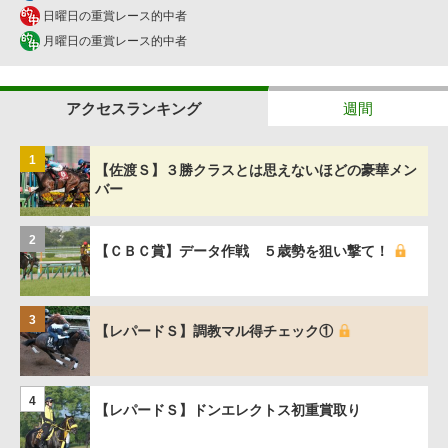
日曜日の重賞レース的中者
月曜日の重賞レース的中者
アクセスランキング
週間
1
【佐渡Ｓ】３勝クラスとは思えないほどの豪華メン
バー
2
【ＣＢＣ賞】データ作戦 ５歳勢を狙い撃て！
3
【レパードＳ】調教マル得チェック①
4
【レパードＳ】ドンエレクトス初重賞取り