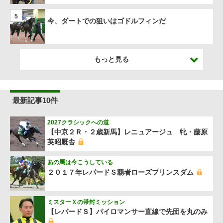
5
今、ダートでの狙いはゴドルフィンだ
もっと見る
最新記事10件
2027クラシックへの道
【中京２Ｒ・２歳新馬】レニュアージュ 牝・藤原
英昭厩舎
あの馬は今こうしている
２０１７年レパードＳ覇者ローズプリンスダム
ミスターＸの帯封ミッション
【レパードＳ】パイロマンサー直線で先団を丸のみ