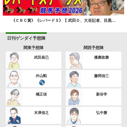
《ＣＢＣ賞》《レパードＳ》【 武田Ｄ、大谷記者、目黒…
日刊ゲンダイ予想陣
関東予想陣
関西予想陣
武田昌已
播磨政勝
外山勲
藤岡信三
橘正信
新谷学
木津信之
弘中勝