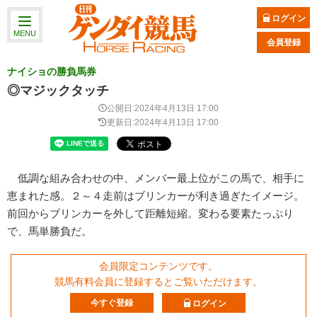
ログイン
MENU
会員登録
ナイショの勝負馬券
◎マジックタッチ
公開日:2024年4月13日 17:00
更新日:2024年4月13日 17:00
低調な組み合わせの中、メンバー最上位がこの馬で、相手に
恵まれた感。２～４走前はブリンカーが利き過ぎたイメージ。
前回からブリンカーを外して距離短縮。変わる要素たっぷり
で、馬単勝負だ。
会員限定コンテンツです。
競馬有料会員に登録するとご覧いただけます。
今すぐ登録
ログイン