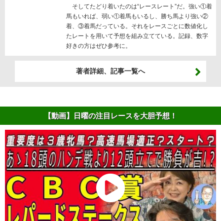
そしてたどり着いたのは“レースレート”だ。強い①着
馬もいれば、弱い①着馬もいるし、勝ち馬より強い②
着、③着馬だっている。それをレースごとに数値化し
たレートを用いて予想を組み立てている。記録、数字
好きの方はぜひ参考に。
著者詳細、記事一覧へ
【動画】日曜の注目レースを大胆予想！