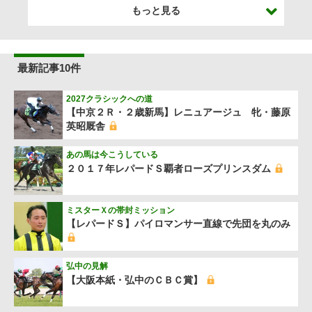
もっと見る
最新記事10件
2027クラシックへの道
【中京２Ｒ・２歳新馬】レニュアージュ 牝・藤原
英昭厩舎
あの馬は今こうしている
２０１７年レパードＳ覇者ローズプリンスダム
ミスターＸの帯封ミッション
【レパードＳ】パイロマンサー直線で先団を丸のみ
弘中の見解
【大阪本紙・弘中のＣＢＣ賞】