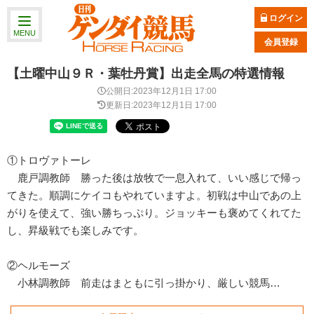
ログイン
MENU
会員登録
【土曜中山９Ｒ・葉牡丹賞】出走全馬の特選情報
公開日:2023年12月1日 17:00
更新日:2023年12月1日 17:00
①トロヴァトーレ
鹿戸調教師 勝った後は放牧で一息入れて、いい感じで帰っ
てきた。順調にケイコもやれていますよ。初戦は中山であの上
がりを使えて、強い勝ちっぷり。ジョッキーも褒めてくれてた
し、昇級戦でも楽しみです。
②ヘルモーズ
小林調教師 前走はまともに引っ掛かり、厳しい競馬…