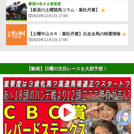
新居の生ネタ直送便
【新居の土曜競馬コラム・葉牡丹賞】
2023年12月1日 17:00
【土曜中山９Ｒ・葉牡丹賞】出走全馬の特選情報
2023年12月1日 17:00
【動画】日曜の注目レースを大胆予想！