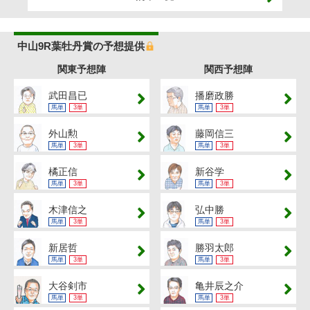
中山9R葉牡丹賞の予想提供
関東予想陣
関西予想陣
武田昌已
播磨政勝
馬単
3単
馬単
3単
外山勲
藤岡信三
馬単
3単
馬単
3単
橘正信
新谷学
馬単
3単
馬単
3単
木津信之
弘中勝
馬単
3単
馬単
3単
新居哲
勝羽太郎
馬単
3単
馬単
3単
大谷剣市
亀井辰之介
馬単
3単
馬単
3単