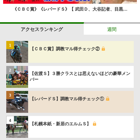
《ＣＢＣ賞》《レパードＳ》【 武田Ｄ、大谷記者、目黒…
アクセスランキング
週間
1
【ＣＢＣ賞】調教マル得チェック②
2
【佐渡Ｓ】３勝クラスとは思えないほどの豪華メン
バー
3
【レパードＳ】調教マル得チェック①
4
【札幌本紙・新居のエルムＳ】