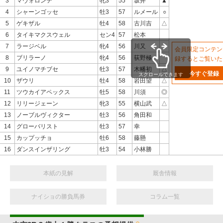
3
マヴォロンテ
牝3
55
坂井
▲
4
シャーンゴッセ
牡3
57
ルメール
○
5
ゲキザル
牡4
58
古川吉
△
6
タイキマクスウェル
セン4
57
松本
7
ラージベル
牝4
56
川又
会員限定コンテン
8
ブリラーノ
牝4
56
荻野極
録するとご覧いた
9
ユイノマチブセ
牡3
57
木幡初
△
今すぐ登録
スクロールできます
10
ザウリ
牡4
58
岩田望
△
11
ツウカイアペックス
牡5
58
川須
◎
12
リリージェーン
牝3
55
横山武
△
13
ノーブルヴィクター
牡3
56
角田和
14
グローバリスト
牡3
57
幸
15
カップッチョ
牡6
58
藤懸
16
ダンスインザリング
牡3
54
小林勝
本紙の見解
厩舎情報
ナイショの勝負馬券
コラム一覧