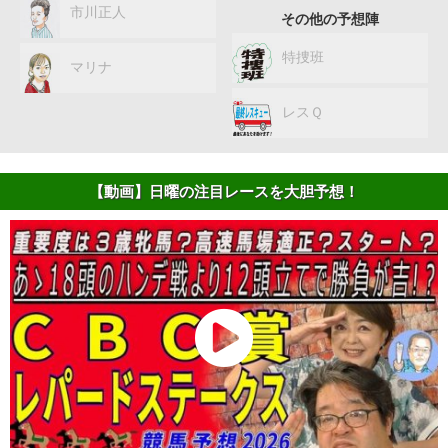
市川正人
その他の予想陣
特捜班
マリナ
レスＱ
【動画】日曜の注目レースを大胆予想！