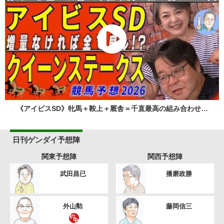
《アイビスSD》牝馬＋鞍上＋厩舎＝千直最高の組み合わせ…
日刊ゲンダイ予想陣
関東予想陣
関西予想陣
武田昌已
播磨政勝
外山勲
藤岡信三