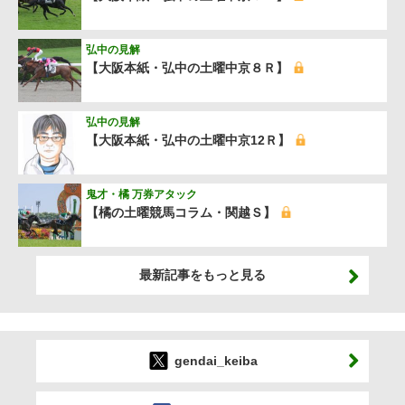
弘中の見解
【大阪本紙・弘中の土曜中京８Ｒ】
弘中の見解
【大阪本紙・弘中の土曜中京12Ｒ】
鬼才・橘 万券アタック
【橘の土曜競馬コラム・関越Ｓ】
最新記事をもっと見る
gendai_keiba