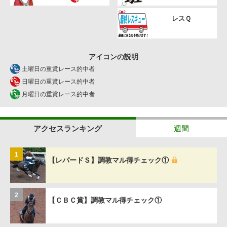
レスＱ
アイコンの説明
土曜日の重賞レース的中者
日曜日の重賞レース的中者
月曜日の重賞レース的中者
アクセスランキング
週間
1
【レパードＳ】調教マル得チェック①
2
【ＣＢＣ賞】調教マル得チェック①