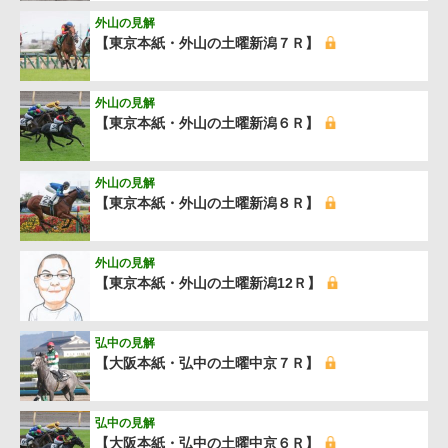
外山の見解
【東京本紙・外山の土曜新潟７Ｒ】
外山の見解
【東京本紙・外山の土曜新潟６Ｒ】
外山の見解
【東京本紙・外山の土曜新潟８Ｒ】
外山の見解
【東京本紙・外山の土曜新潟12Ｒ】
弘中の見解
【大阪本紙・弘中の土曜中京７Ｒ】
弘中の見解
【大阪本紙・弘中の土曜中京６Ｒ】