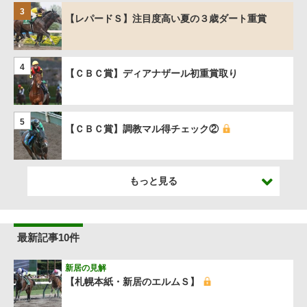
3
【レパードＳ】注目度高い夏の３歳ダート重賞
4
【ＣＢＣ賞】ディアナザール初重賞取り
5
【ＣＢＣ賞】調教マル得チェック②
もっと見る
最新記事10件
新居の見解
【札幌本紙・新居のエルムＳ】