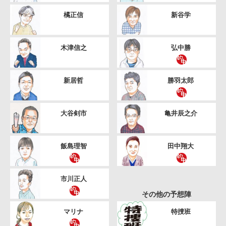
橘正信
新谷学
木津信之
弘中勝
新居哲
勝羽太郎
大谷剣市
亀井辰之介
飯島理智
田中翔大
市川正人
その他の予想陣
マリナ
特捜班