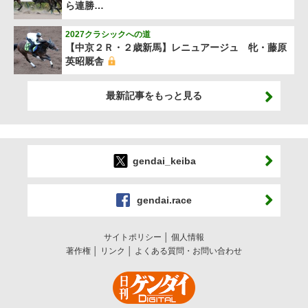
ら連勝…
2027クラシックへの道
【中京２Ｒ・２歳新馬】レニュアージュ 牝・藤原
英昭厩舎
最新記事をもっと見る
gendai_keiba
gendai.race
サイトポリシー
個人情報
著作権
リンク
よくある質問・お問い合わせ