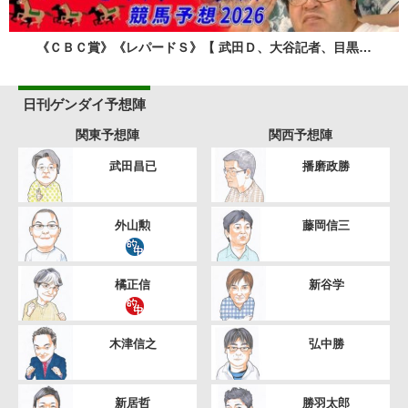
《ＣＢＣ賞》《レパードＳ》【 武田Ｄ、大谷記者、目黒…
日刊ゲンダイ予想陣
関東予想陣
関西予想陣
武田昌已
播磨政勝
外山勲
藤岡信三
橘正信
新谷学
木津信之
弘中勝
新居哲
勝羽太郎