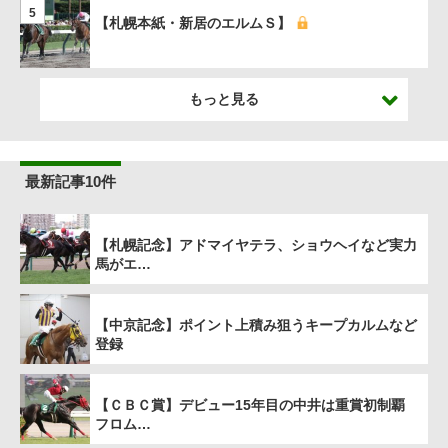
5
【札幌本紙・新居のエルムＳ】
もっと見る
最新記事10件
【札幌記念】アドマイヤテラ、ショウヘイなど実力
馬がエ…
【中京記念】ポイント上積み狙うキープカルムなど
登録
【ＣＢＣ賞】デビュー15年目の中井は重賞初制覇
フロム…