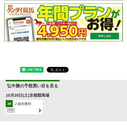
弘中勝の予想買い目を見る
10月28日(土)京都競馬場
２歳未勝利
3R
馬単