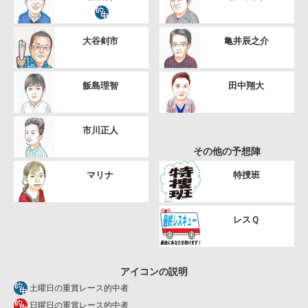
大谷剣市
亀井辰之介
飯島理智
田中翔大
市川正人
その他の予想陣
マリナ
特捜班
レスＱ
アイコンの説明
土曜日の重賞レース的中者
日曜日の重賞レース的中者