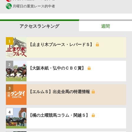
月曜日の重賞レース的中者
アクセスランキング
週間
1
【止まり木ブルース・レパードＳ】
2
【大阪本紙・弘中のＣＢＣ賞】
3
【エルムＳ】出走全馬の特選情報
4
【橘の土曜競馬コラム・関越Ｓ】