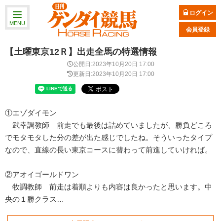
ログイン
MENU
会員登録
【土曜東京12Ｒ】出走全馬の特選情報
公開日:2023年10月20日 17:00
更新日:2023年10月20日 17:00
①エゾダイモン
武幸調教師 前走でも最後は詰めていましたが、勝負どころ
でモタモタした分の差が出た感じでしたね。そういったタイプ
なので、直線の長い東京コースに替わって前進していければ。
②アオイゴールドワン
牧調教師 前走は着順よりも内容は良かったと思います。中
央の１勝クラス…