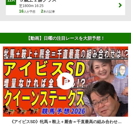
芝1800m 16:25
16
2
人が予想
本の記事
【動画】日曜の注目レースを大胆予想！
《アイビスSD》牝馬＋鞍上＋厩舎＝千直最高の組み合わせ…