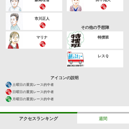
市川正人
その他の予想陣
マリナ
特捜班
レスＱ
アイコンの説明
土曜日の重賞レース的中者
日曜日の重賞レース的中者
月曜日の重賞レース的中者
アクセスランキング
週間