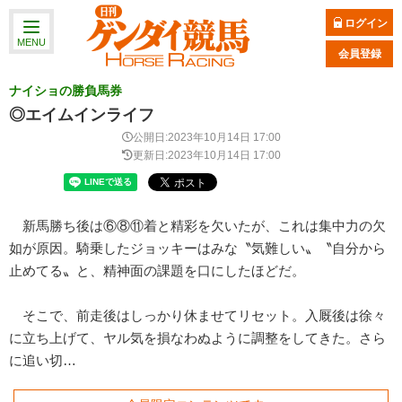
ログイン
MENU
会員登録
ナイショの勝負馬券
◎エイムインライフ
公開日:2023年10月14日 17:00
更新日:2023年10月14日 17:00
新馬勝ち後は⑥⑧⑪着と精彩を欠いたが、これは集中力の欠
如が原因。騎乗したジョッキーはみな〝気難しい〟〝自分から
止めてる〟と、精神面の課題を口にしたほどだ。
そこで、前走後はしっかり休ませてリセット。入厩後は徐々
に立ち上げて、ヤル気を損なわぬように調整をしてきた。さら
に追い切…