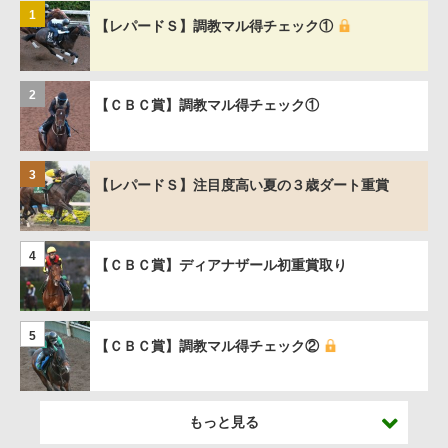
1
【レパードＳ】調教マル得チェック①
2
【ＣＢＣ賞】調教マル得チェック①
3
【レパードＳ】注目度高い夏の３歳ダート重賞
4
【ＣＢＣ賞】ディアナザール初重賞取り
5
【ＣＢＣ賞】調教マル得チェック②
もっと見る