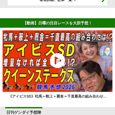
【動画】日曜の注目レースを大胆予想！
《アイビスSD》牝馬＋鞍上＋厩舎＝千直最高の組み合わせ…
日刊ゲンダイ予想陣