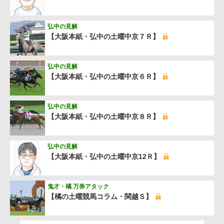
弘中の見解
【大阪本紙・弘中の土曜中京７Ｒ】
弘中の見解
【大阪本紙・弘中の土曜中京６Ｒ】
弘中の見解
【大阪本紙・弘中の土曜中京８Ｒ】
弘中の見解
【大阪本紙・弘中の土曜中京12Ｒ】
鬼才・橘 万券アタック
【橘の土曜競馬コラム・関越Ｓ】