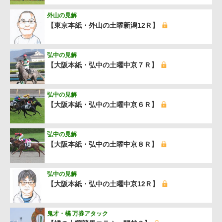
外山の見解
【東京本紙・外山の土曜新潟12Ｒ】
弘中の見解
【大阪本紙・弘中の土曜中京７Ｒ】
弘中の見解
【大阪本紙・弘中の土曜中京６Ｒ】
弘中の見解
【大阪本紙・弘中の土曜中京８Ｒ】
弘中の見解
【大阪本紙・弘中の土曜中京12Ｒ】
鬼才・橘 万券アタック