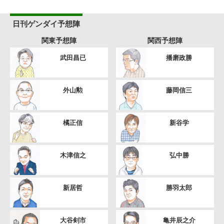
日刊ゲンダイ予想陣
関東予想陣
関西予想陣
武田昌已
播磨政勝
外山勲
藤岡信三
橘正信
新谷学
木津信之
弘中勝
新居哲
勝羽太郎
大谷剣市
亀井辰之介