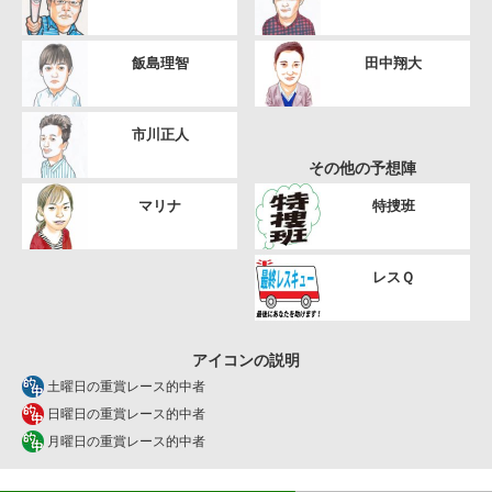
飯島理智
田中翔大
市川正人
その他の予想陣
マリナ
特捜班
レスＱ
アイコンの説明
土曜日の重賞レース的中者
日曜日の重賞レース的中者
月曜日の重賞レース的中者