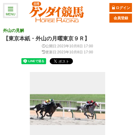
ログイン
MENU
会員登録
外山の見解
【東京本紙・外山の月曜東京９Ｒ】
公開日:2023年10月8日 17:00
更新日:2023年10月8日 17:00