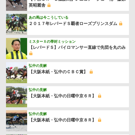
英昭厩舎
あの馬は今こうしている
２０１７年レパードＳ覇者ローズプリンスダム
ミスターＸの帯封ミッション
【レパードＳ】パイロマンサー直線で先団を丸のみ
弘中の見解
【大阪本紙・弘中のＣＢＣ賞】
弘中の見解
【大阪本紙・弘中の日曜中京６Ｒ】
弘中の見解
【大阪本紙・弘中の日曜中京８Ｒ】