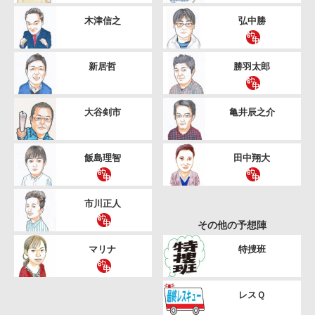
木津信之
弘中勝
新居哲
勝羽太郎
大谷剣市
亀井辰之介
飯島理智
田中翔大
市川正人
その他の予想陣
マリナ
特捜班
レスＱ