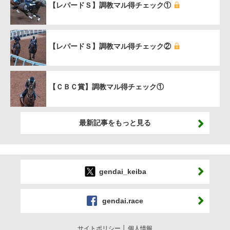
【レパードＳ】調教マル得チェック①
【レパードＳ】調教マル得チェック②
【ＣＢＣ賞】調教マル得チェック①
最新記事をもっと見る
gendai_keiba
gendai.race
サイトポリシー
個人情報