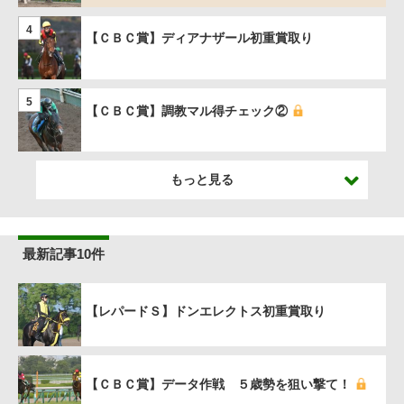
4
【ＣＢＣ賞】ディアナザール初重賞取り
5
【ＣＢＣ賞】調教マル得チェック②
もっと見る
最新記事10件
【レパードＳ】ドンエレクトス初重賞取り
【ＣＢＣ賞】データ作戦 ５歳勢を狙い撃て！