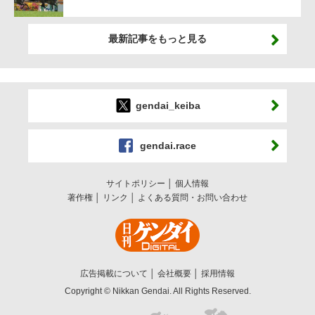
最新記事をもっと見る
gendai_keiba
gendai.race
サイトポリシー
個人情報
著作権
リンク
よくある質問・お問い合わせ
広告掲載について
会社概要
採用情報
Copyright © Nikkan Gendai. All Rights Reserved.