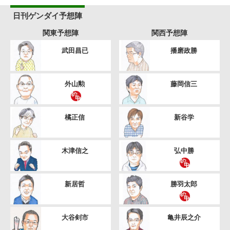
日刊ゲンダイ予想陣
関東予想陣
関西予想陣
武田昌已
播磨政勝
外山勲
藤岡信三
橘正信
新谷学
木津信之
弘中勝
新居哲
勝羽太郎
大谷剣市
亀井辰之介