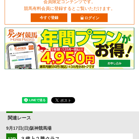
会員限定コンテンツです。
競馬有料会員に登録するとご覧いただけます。
今すぐ登録
ログイン
関連レース
9月17日(日)阪神競馬場
３歳上２勝クラス
12R