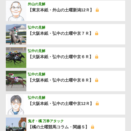
外山の見解
【東京本紙・外山の土曜新潟12Ｒ】
弘中の見解
【大阪本紙・弘中の土曜中京７Ｒ】
弘中の見解
【大阪本紙・弘中の土曜中京６Ｒ】
弘中の見解
【大阪本紙・弘中の土曜中京８Ｒ】
弘中の見解
【大阪本紙・弘中の土曜中京12Ｒ】
鬼才・橘 万券アタック
【橘の土曜競馬コラム・関越Ｓ】