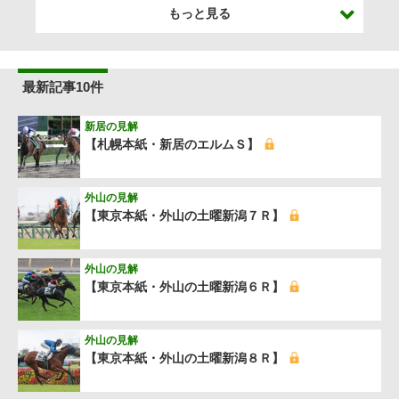
もっと見る
最新記事10件
新居の見解
【札幌本紙・新居のエルムＳ】
外山の見解
【東京本紙・外山の土曜新潟７Ｒ】
外山の見解
【東京本紙・外山の土曜新潟６Ｒ】
外山の見解
【東京本紙・外山の土曜新潟８Ｒ】