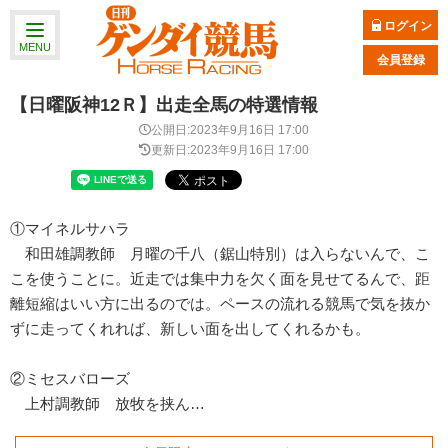
ログイン
MENU
会員登録
【日曜阪神12Ｒ】出走全馬の特選情報
公開日:2023年9月16日 17:00
更新日:2023年9月16日 17:00
①マイネルサハラ
和田雄調教師 月曜の千八（鋸山特別）は入らないんで、こ
こを使うことに。近走では集中力を欠く面を見せてるんで、距
離短縮はいい方に出るのでは。ペースの流れる競馬で気を抜か
ずに走ってくれれば、新しい面を出してくれるかも。
②ミセスバローズ
上村調教師 放牧を挟ん…