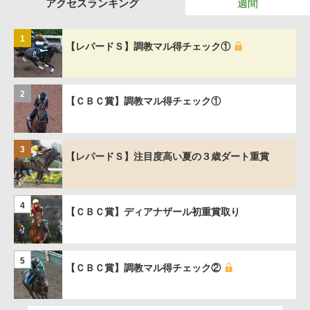
アクセスランキング
週間
1
【レパードＳ】調教マル得チェック①
2
【ＣＢＣ賞】調教マル得チェック①
3
【レパードＳ】注目度高い夏の３歳ダート重賞
4
【ＣＢＣ賞】ディアナザール初重賞取り
5
【ＣＢＣ賞】調教マル得チェック②