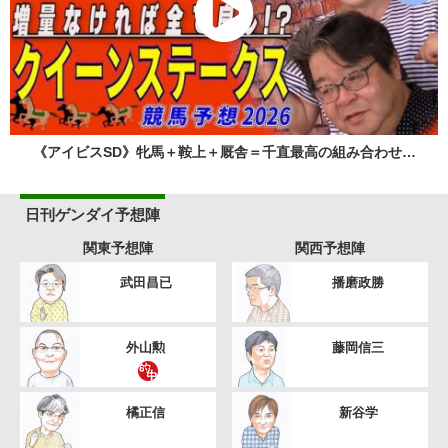
《アイビスSD》牝馬＋鞍上＋厩舎＝千直最高の組み合わせ…
日刊ゲンダイ予想陣
関東予想陣
関西予想陣
武田昌已
播磨政勝
外山勲
藤岡信三
橘正信
新谷学