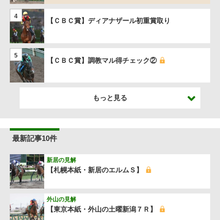
4
【ＣＢＣ賞】ディアナザール初重賞取り
5
【ＣＢＣ賞】調教マル得チェック②
もっと見る
最新記事10件
新居の見解
【札幌本紙・新居のエルムＳ】
外山の見解
【東京本紙・外山の土曜新潟７Ｒ】