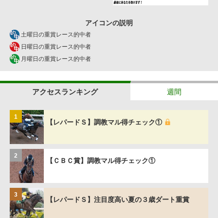
アイコンの説明
土曜日の重賞レース的中者
日曜日の重賞レース的中者
月曜日の重賞レース的中者
アクセスランキング
週間
1
【レパードＳ】調教マル得チェック①
2
【ＣＢＣ賞】調教マル得チェック①
3
【レパードＳ】注目度高い夏の３歳ダート重賞