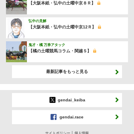
【大阪本紙・弘中の土曜中京８Ｒ】
弘中の見解
【大阪本紙・弘中の土曜中京12Ｒ】
鬼才・橘 万券アタック
【橘の土曜競馬コラム・関越Ｓ】
最新記事をもっと見る
gendai_keiba
gendai.race
サイトポリシー
個人情報