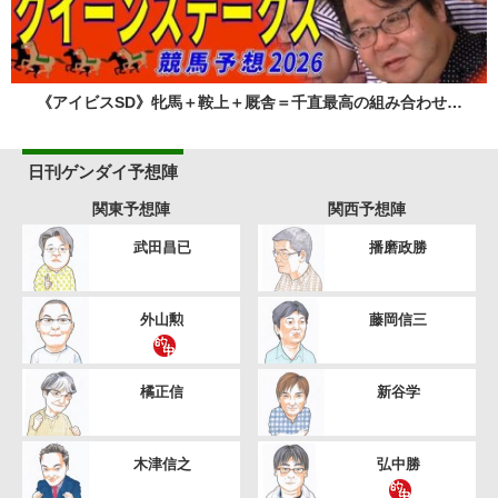
《アイビスSD》牝馬＋鞍上＋厩舎＝千直最高の組み合わせ…
日刊ゲンダイ予想陣
関東予想陣
関西予想陣
武田昌已
播磨政勝
外山勲
藤岡信三
橘正信
新谷学
木津信之
弘中勝