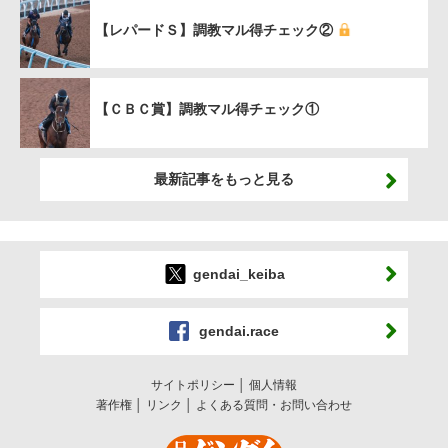
【レパードＳ】調教マル得チェック②
【ＣＢＣ賞】調教マル得チェック①
最新記事をもっと見る
gendai_keiba
gendai.race
サイトポリシー
個人情報
著作権
リンク
よくある質問・お問い合わせ