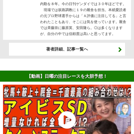
内勤を８年。今の日刊ゲンダイでは３０年ほどです。
現場では坂路調教に１９の厩舎を担当。本紙愛読者
の元プロ野球選手からは「Ａ評価に注目してる」と言
われたこともあり、そこには気を使っています。厩舎
では斉藤崇に藤原英、安田隆ら。◎は多くなります
が、自分の中では信頼度は高いと思ってます。
著者詳細、記事一覧へ
【動画】日曜の注目レースを大胆予想！