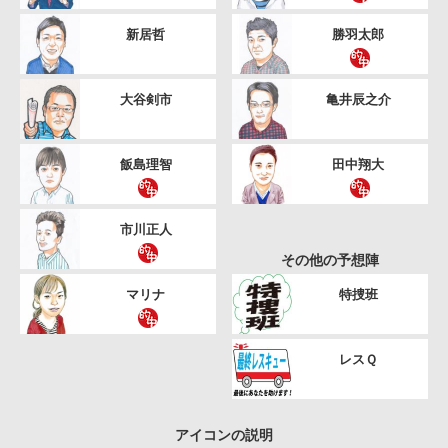
新居哲
勝羽太郎
大谷剣市
亀井辰之介
飯島理智
田中翔大
市川正人
その他の予想陣
マリナ
特捜班
レスＱ
アイコンの説明