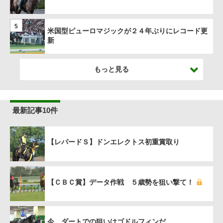
5
米国型ピューロマジックが２４年ぶりにレコード更
新
もっと見る
最新記事10件
【レパードＳ】ドンエレクトス初重賞取り
【ＣＢＣ賞】データ作戦 ５歳勢を狙い撃て！
今、ダートでの狙いはゴドルフィンだ