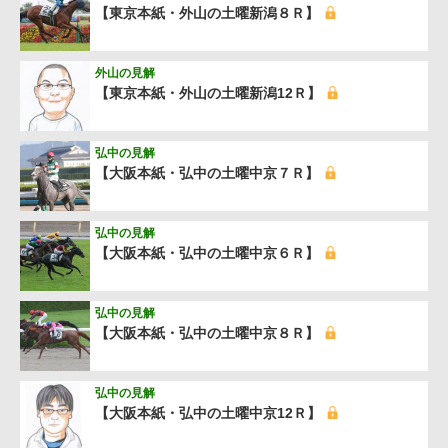
【東京本紙・外山の土曜新潟８Ｒ】
外山の見解
【東京本紙・外山の土曜新潟12Ｒ】
弘中の見解
【大阪本紙・弘中の土曜中京７Ｒ】
弘中の見解
【大阪本紙・弘中の土曜中京６Ｒ】
弘中の見解
【大阪本紙・弘中の土曜中京８Ｒ】
弘中の見解
【大阪本紙・弘中の土曜中京12Ｒ】