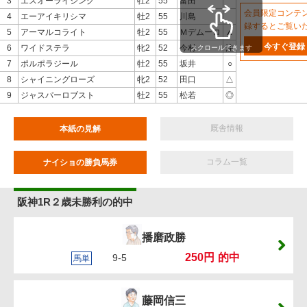
3
エスオーライジング
牡2
55
富田
会員限定コンテ
4
エーアイキリシマ
牡2
55
川島
録するとご覧い
5
アーマルコライト
牡2
55
Ｍデムーロ
▲
今すぐ登録
6
ワイドステラ
牝2
52
今村
注
スクロールできます
7
ポルポラジール
牡2
55
坂井
○
8
シャイニングローズ
牝2
52
田口
△
9
ジャスパーロブスト
牡2
55
松若
◎
厩舎情報
本紙の見解
コラム一覧
ナイショの勝負馬券
阪神1R２歳未勝利の的中
播磨政勝
250円
的中
9-5
馬単
藤岡信三