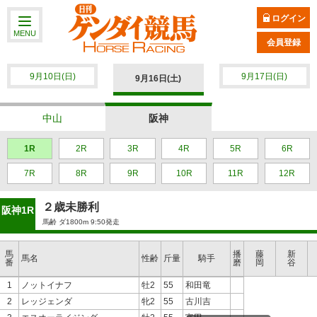
ログイン
MENU
会員登録
9月10日(日)
9月17日(日)
9月16日(土)
中山
阪神
1R
2R
3R
4R
5R
6R
7R
8R
9R
10R
11R
12R
２歳未勝利
阪神1R
馬齢 ダ1800m 9:50発走
馬
播
藤
新
馬名
性齢
斤量
騎手
番
磨
岡
谷
1
ノットイナフ
牡2
55
和田竜
2
レッジェンダ
牝2
55
古川吉