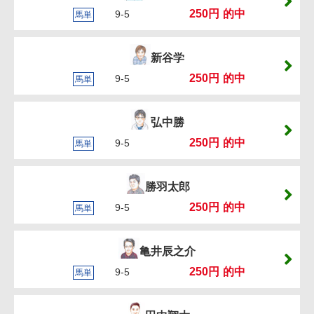
250円
的中
9-5
馬単
新谷学
250円
的中
9-5
馬単
弘中勝
250円
的中
9-5
馬単
勝羽太郎
250円
的中
9-5
馬単
亀井辰之介
250円
的中
9-5
馬単