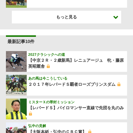
もっと見る
最新記事10件
2027クラシックへの道
【中京２Ｒ・２歳新馬】レニュアージュ 牝・藤原
英昭厩舎
あの馬は今こうしている
２０１７年レパードＳ覇者ローズプリンスダム
ミスターＸの帯封ミッション
【レパードＳ】パイロマンサー直線で先団を丸のみ
弘中の見解
【大阪本紙・弘中のＣＢＣ賞】