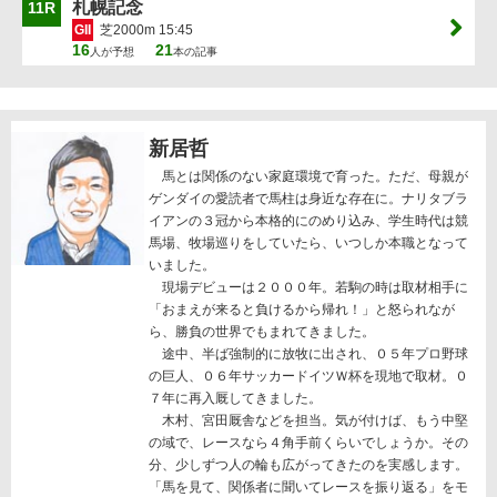
札幌記念
11R
GII
芝2000m 15:45
16
21
人が予想
本の記事
新居哲
馬とは関係のない家庭環境で育った。ただ、母親が
ゲンダイの愛読者で馬柱は身近な存在に。ナリタブラ
イアンの３冠から本格的にのめり込み、学生時代は競
馬場、牧場巡りをしていたら、いつしか本職となって
いました。
現場デビューは２０００年。若駒の時は取材相手に
「おまえが来ると負けるから帰れ！」と怒られなが
ら、勝負の世界でもまれてきました。
途中、半ば強制的に放牧に出され、０５年プロ野球
の巨人、０６年サッカードイツＷ杯を現地で取材。０
７年に再入厩してきました。
木村、宮田厩舎などを担当。気が付けば、もう中堅
の域で、レースなら４角手前くらいでしょうか。その
分、少しずつ人の輪も広がってきたのを実感します。
「馬を見て、関係者に聞いてレースを振り返る」をモ