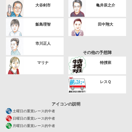
大谷剣市
亀井辰之介
飯島理智
田中翔大
市川正人
その他の予想陣
マリナ
特捜班
レスＱ
アイコンの説明
土曜日の重賞レース的中者
日曜日の重賞レース的中者
月曜日の重賞レース的中者