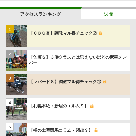
アクセスランキング
週間
1
【ＣＢＣ賞】調教マル得チェック②
2
【佐渡Ｓ】３勝クラスとは思えないほどの豪華メン
バー
3
【レパードＳ】調教マル得チェック①
4
【札幌本紙・新居のエルムＳ】
5
【橘の土曜競馬コラム・関越Ｓ】