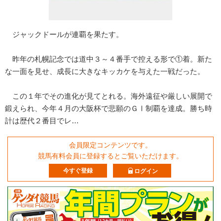
ジャックドールが連覇を果たす。
昨年の札幌記念では道中３～４番手で控える形で①着。新た
な一面を見せ、成長に大きなキッカケを与えた一戦だった。
この１年でその進化が見てとれる。海外遠征や厳しい展開で
鍛えられ、今年４月の大阪杯で悲願のＧⅠ制覇を達成。勝ち時
計は歴代２番目でレ…
会員限定コンテンツです。
競馬有料会員に登録するとご覧いただけます。
今すぐ登録
ログイン