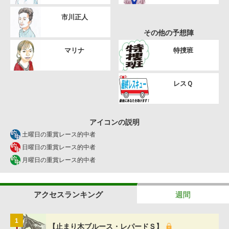
市川正人
その他の予想陣
マリナ
特捜班
レスＱ
アイコンの説明
土曜日の重賞レース的中者
日曜日の重賞レース的中者
月曜日の重賞レース的中者
アクセスランキング
週間
1
【止まり木ブルース・レパードＳ】