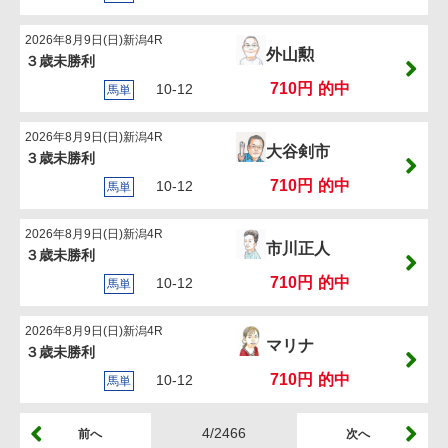
2026年8月9日(日)新潟4R
外山勲
３歳未勝利
710円
的中
10-12
馬単
2026年8月9日(日)新潟4R
大谷剣市
３歳未勝利
710円
的中
10-12
馬単
2026年8月9日(日)新潟4R
市川正人
３歳未勝利
710円
的中
10-12
馬単
2026年8月9日(日)新潟4R
マリナ
３歳未勝利
710円
的中
10-12
馬単
4/2466
前へ
次へ