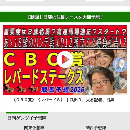
【動画】日曜の注目レースを大胆予想！
《ＣＢＣ賞》《レパードＳ》【 武田Ｄ、大谷記者、目黒…
日刊ゲンダイ予想陣
関東予想陣
関西予想陣