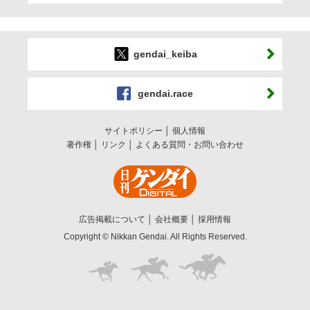
gendai_keiba
gendai.race
サイトポリシー
個人情報
著作権
リンク
よくある質問・お問い合わせ
広告掲載について
会社概要
採用情報
Copyright © Nikkan Gendai. All Rights Reserved.