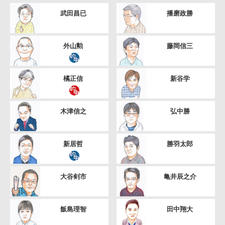
武田昌已
播磨政勝
外山勲
藤岡信三
橘正信
新谷学
木津信之
弘中勝
新居哲
勝羽太郎
大谷剣市
亀井辰之介
飯島理智
田中翔大