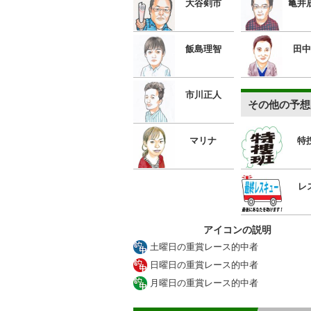
大谷剣市
亀井
飯島理智
田中
市川正人
その他の予想
マリナ
特
レ
アイコンの説明
土曜日の重賞レース的中者
日曜日の重賞レース的中者
月曜日の重賞レース的中者