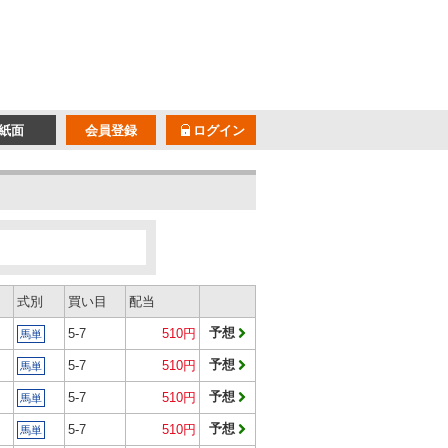
紙面
会員登録
ログイン
式別
買い目
配当
予想
5-7
510円
馬単
予想
5-7
510円
馬単
予想
5-7
510円
馬単
予想
5-7
510円
馬単