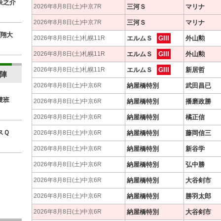
辰之介
2026年8月8日(土)中京7R
三河Ｓ
マリナ
2026年8月8日(土)中京7R
三河Ｓ
マリナ
翔大
2026年8月8日(土)札幌11R
エルムＳ
GIII
外山勲
2026年8月8日(土)札幌11R
エルムＳ
GIII
外山勲
2026年8月8日(土)札幌11R
エルムＳ
GIII
新居哲
陣
2026年8月8日(土)中京6R
納屋橋特別
武田昌已
捜班
2026年8月8日(土)中京6R
納屋橋特別
播磨政勝
2026年8月8日(土)中京6R
納屋橋特別
橘正信
スＱ
2026年8月8日(土)中京6R
納屋橋特別
藤岡信三
2026年8月8日(土)中京6R
納屋橋特別
新谷学
2026年8月8日(土)中京6R
納屋橋特別
弘中勝
2026年8月8日(土)中京6R
納屋橋特別
大谷剣市
2026年8月8日(土)中京6R
納屋橋特別
勝羽太郎
2026年8月8日(土)中京6R
納屋橋特別
大谷剣市