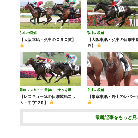
弘中の見解
弘中の見解
【大阪本紙・弘中のＣＢＣ賞】
【大阪本紙・弘中の日曜中
Ｒ】
最終レスキュー 最後にアナタを助…
外山の見解
【レスキュー隊の日曜競馬コラ
【東京本紙・外山のレパー
ム・中京12Ｒ】
最新記事をもっと見