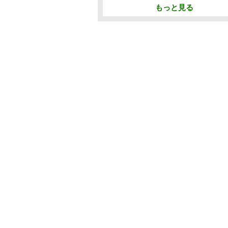
もっと見る