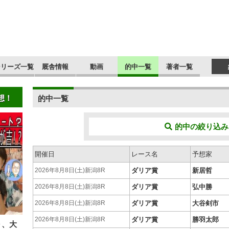
シリーズ一覧
厩舎情報
動画
的中一覧
著者一覧
想！
的中一覧
的中の絞り込み
開催日
レース名
予想家
2026年8月8日(土)新潟8R
ダリア賞
新居哲
2026年8月8日(土)新潟8R
ダリア賞
弘中勝
2026年8月8日(土)新潟8R
ダリア賞
大谷剣市
2026年8月8日(土)新潟8R
ダリア賞
勝羽太郎
Ｄ、大