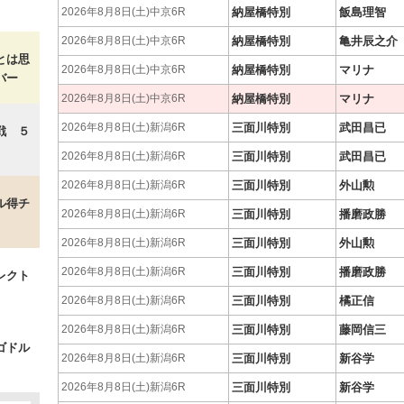
2026年8月8日(土)中京6R
納屋橋特別
飯島理智
2026年8月8日(土)中京6R
納屋橋特別
亀井辰之介
とは思
2026年8月8日(土)中京6R
納屋橋特別
マリナ
バー
2026年8月8日(土)中京6R
納屋橋特別
マリナ
2026年8月8日(土)新潟6R
三面川特別
武田昌已
戦 ５
2026年8月8日(土)新潟6R
三面川特別
武田昌已
2026年8月8日(土)新潟6R
三面川特別
外山勲
ル得チ
2026年8月8日(土)新潟6R
三面川特別
播磨政勝
2026年8月8日(土)新潟6R
三面川特別
外山勲
2026年8月8日(土)新潟6R
三面川特別
播磨政勝
レクト
2026年8月8日(土)新潟6R
三面川特別
橘正信
2026年8月8日(土)新潟6R
三面川特別
藤岡信三
ゴドル
2026年8月8日(土)新潟6R
三面川特別
新谷学
2026年8月8日(土)新潟6R
三面川特別
新谷学