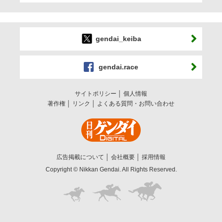
gendai_keiba
gendai.race
サイトポリシー
個人情報
著作権
リンク
よくある質問・お問い合わせ
広告掲載について
会社概要
採用情報
Copyright © Nikkan Gendai. All Rights Reserved.