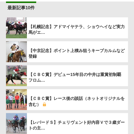
最新記事10件
【札幌記念】アドマイヤテラ、ショウヘイなど実力
馬がエ…
【中京記念】ポイント上積み狙うキープカルムなど
登録
【ＣＢＣ賞】デビュー15年目の中井は重賞初制覇
フロム…
【ＣＢＣ賞】レース後の談話（ネットオリジナルを
含む）
【レパードＳ】チェリヴェント好内容Ｖで３歳ダー
トの主…