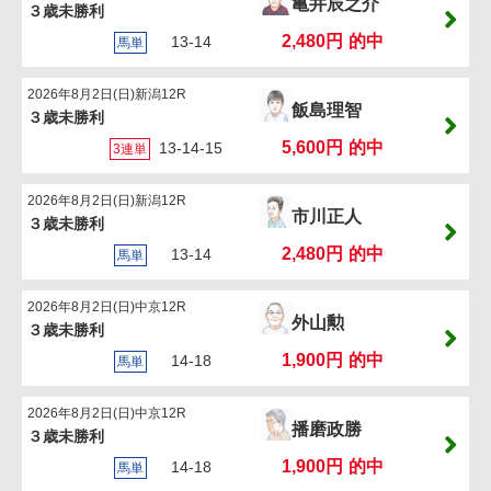
亀井辰之介
３歳未勝利
2,480円
的中
13-14
馬単
2026年8月2日(日)新潟12R
飯島理智
３歳未勝利
5,600円
的中
13-14-15
3連単
2026年8月2日(日)新潟12R
市川正人
３歳未勝利
2,480円
的中
13-14
馬単
2026年8月2日(日)中京12R
外山勲
３歳未勝利
1,900円
的中
14-18
馬単
2026年8月2日(日)中京12R
播磨政勝
３歳未勝利
1,900円
的中
14-18
馬単