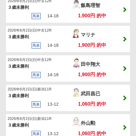
2026年8月2日(日)中京12R
飯島理智
３歳未勝利
1,900円
的中
14-18
馬単
2026年8月2日(日)中京12R
マリナ
３歳未勝利
1,900円
的中
14-18
馬単
2026年8月2日(日)中京12R
田中翔大
３歳未勝利
1,900円
的中
14-18
馬単
2026年8月2日(日)新潟11R
武田昌已
３歳未勝利
1,060円
的中
13-12
馬単
2026年8月2日(日)新潟11R
外山勲
３歳未勝利
1,060円
的中
13-12
馬単