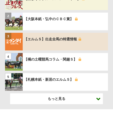
2
【大阪本紙・弘中のＣＢＣ賞】
3
【エルムＳ】出走全馬の特選情報
4
【橘の土曜競馬コラム・関越Ｓ】
5
【札幌本紙・新居のエルムＳ】
もっと見る