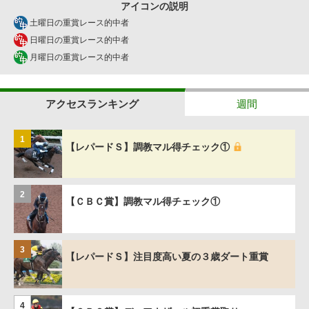
アイコンの説明
土曜日の重賞レース的中者
日曜日の重賞レース的中者
月曜日の重賞レース的中者
アクセスランキング
週間
1
【レパードＳ】調教マル得チェック①
2
【ＣＢＣ賞】調教マル得チェック①
3
【レパードＳ】注目度高い夏の３歳ダート重賞
4