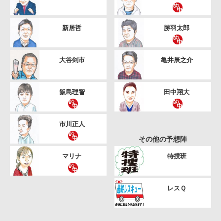
新居哲
勝羽太郎
大谷剣市
亀井辰之介
飯島理智
田中翔大
市川正人
その他の予想陣
マリナ
特捜班
レスＱ