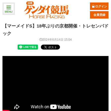
ログイン
MENU
会員登録
【マーメイドS】18年ぶりの京都開催・トレセンパド
ック
2024年6月14日 15:04