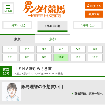
ログイン
MENU
会員登録
5月30日(土)
6月6日(土)
5月31日(日)
東京
京都
1R
2R
3R
4R
5R
6R
7R
8R
9R
10R
11R
12R
ＩＦＨＡ杯むらさき賞
東京
10R
４歳上３勝クラス ハンデ 芝1800m 14:55発走
飯島理智の予想買い目
著者詳細、記事一覧へ