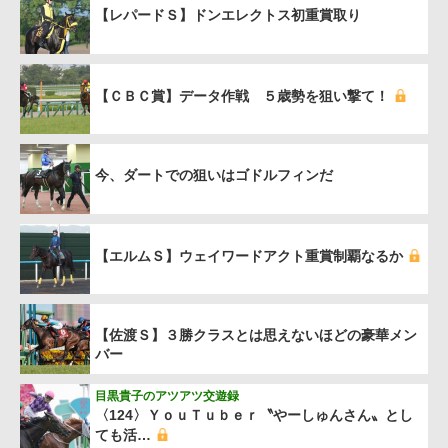
【レパードＳ】ドンエレクトス初重賞取り
【ＣＢＣ賞】データ作戦 ５歳勢を狙い撃て！
今、ダートでの狙いはゴドルフィンだ
【エルムＳ】ウェイワードアクト重賞制覇なるか
【佐渡Ｓ】３勝クラスとは思えないほどの豪華メン
バー
目黒貴子のアツアツ交遊録
〈124〉ＹｏｕＴｕｂｅｒ〝やーしゅんさん〟とし
ても活…