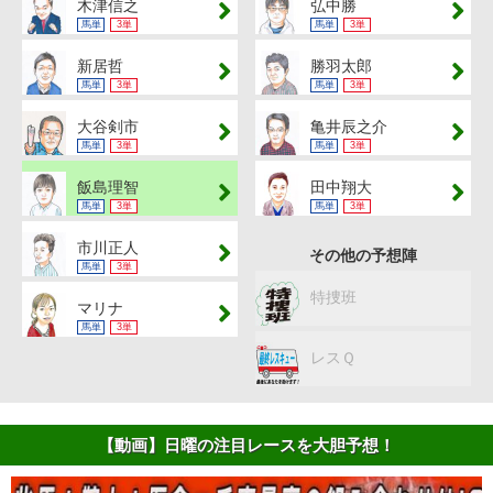
木津信之
弘中勝
馬単
3単
馬単
3単
新居哲
勝羽太郎
馬単
3単
馬単
3単
大谷剣市
亀井辰之介
馬単
3単
馬単
3単
飯島理智
田中翔大
馬単
3単
馬単
3単
市川正人
その他の予想陣
馬単
3単
特捜班
マリナ
馬単
3単
レスＱ
【動画】日曜の注目レースを大胆予想！