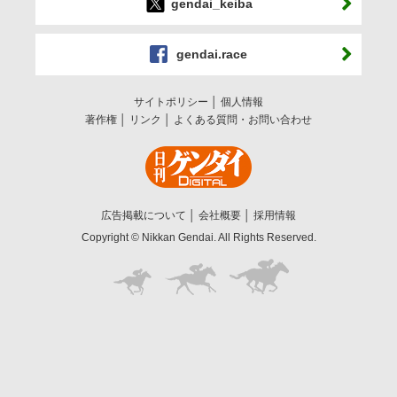
gendai_keiba
gendai.race
サイトポリシー
個人情報
著作権
リンク
よくある質問・お問い合わせ
広告掲載について
会社概要
採用情報
Copyright © Nikkan Gendai. All Rights Reserved.