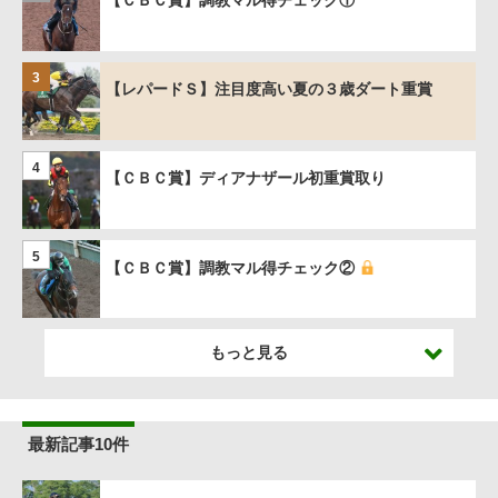
【ＣＢＣ賞】調教マル得チェック①
3
【レパードＳ】注目度高い夏の３歳ダート重賞
4
【ＣＢＣ賞】ディアナザール初重賞取り
5
【ＣＢＣ賞】調教マル得チェック②
もっと見る
最新記事10件