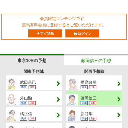
会員限定コンテンツです。
競馬有料会員に登録するとご覧いただけます。
今すぐ登録
ログイン
東京10Rの予想
藤岡信三の予想
関東予想陣
関西予想陣
武田昌已
播磨政勝
馬単
3単
馬単
3単
外山勲
藤岡信三
馬単
3単
馬単
3単
橘正信
新谷学
馬単
3単
馬単
3単