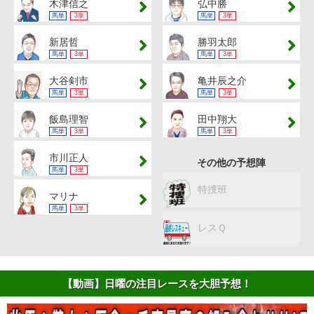
木津信之
弘中勝
馬単
3単
馬単
3単
新居哲
勝羽太郎
馬単
3単
馬単
3単
大谷剣市
亀井辰之介
馬単
3単
馬単
3単
飯島理智
田中翔大
馬単
3単
馬単
3単
市川正人
その他の予想陣
馬単
3単
特捜班
マリナ
馬単
3単
レスＱ
【動画】日曜の注目レースを大胆予想！