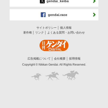
gendai_keiba
gendai.race
サイトポリシー
個人情報
著作権
リンク
よくある質問・お問い合わせ
広告掲載について
会社概要
採用情報
Copyright © Nikkan Gendai. All Rights Reserved.