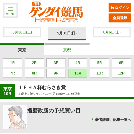
ログイン
MENU
会員登録
5月30日(土)
6月6日(土)
5月31日(日)
東京
京都
1R
2R
3R
4R
5R
6R
7R
8R
9R
10R
11R
12R
ＩＦＨＡ杯むらさき賞
東京
10R
４歳上３勝クラス ハンデ 芝1800m 14:55発走
播磨政勝の予想買い目
著者詳細、記事一覧へ