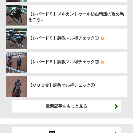
【レパードＳ】メルカントゥール杉山晴流の攻め馬
をこな…
【レパードＳ】調教マル得チェック①
【レパードＳ】調教マル得チェック②
【ＣＢＣ賞】調教マル得チェック①
最新記事をもっと見る