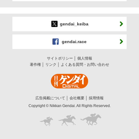
gendai_keiba
gendai.race
サイトポリシー
個人情報
著作権
リンク
よくある質問・お問い合わせ
広告掲載について
会社概要
採用情報
Copyright © Nikkan Gendai. All Rights Reserved.