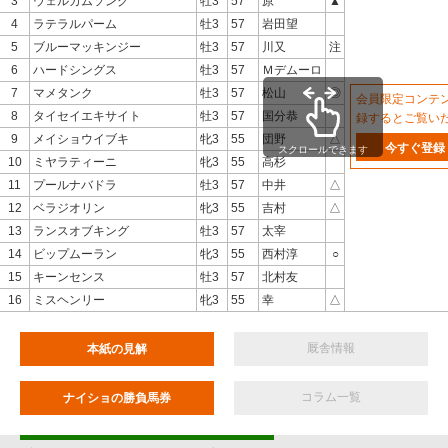
3
ウェルカムソング
牡3
57
原
▲
4
ラテラルパーム
牡3
57
岩田望
5
ブルーマッキンジー
牡3
57
川又
注
6
ハードシングス
牡3
57
Ｍデムーロ
7
マメタンク
牡3
57
松山
◎
会員限定コンテ
8
タイセイエキサイト
牡3
57
国分恭
録するとご覧い
9
メイショウイブキ
牝3
55
団野
△
今すぐ登録
スクロールできます
10
ミヤラティーニ
牝3
55
高杉
11
プールナバドラ
牡3
57
中井
△
12
ベラジオリン
牝3
55
吉村
△
13
ランスオブキング
牡3
57
太宰
14
ビップムーラン
牝3
55
西村淳
○
15
キーンセンス
牡3
57
北村友
16
ミスヘンリー
牝3
55
幸
△
厩舎情報
本紙の見解
コラム一覧
ナイショの勝負馬券