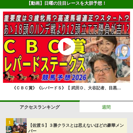
【動画】日曜の注目レースを大胆予想！
《ＣＢＣ賞》《レパードＳ》【 武田Ｄ、大谷記者、目黒…
アクセスランキング
週間
1
【佐渡Ｓ】３勝クラスとは思えないほどの豪華メン
バー