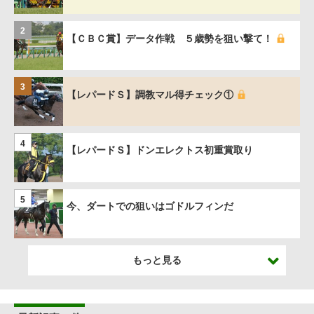
2
【ＣＢＣ賞】データ作戦 ５歳勢を狙い撃て！
3
【レパードＳ】調教マル得チェック①
4
【レパードＳ】ドンエレクトス初重賞取り
5
今、ダートでの狙いはゴドルフィンだ
もっと見る