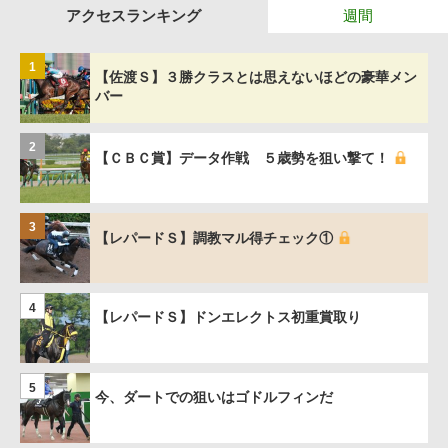
アクセスランキング
週間
1
【佐渡Ｓ】３勝クラスとは思えないほどの豪華メン
バー
2
【ＣＢＣ賞】データ作戦 ５歳勢を狙い撃て！
3
【レパードＳ】調教マル得チェック①
4
【レパードＳ】ドンエレクトス初重賞取り
5
今、ダートでの狙いはゴドルフィンだ