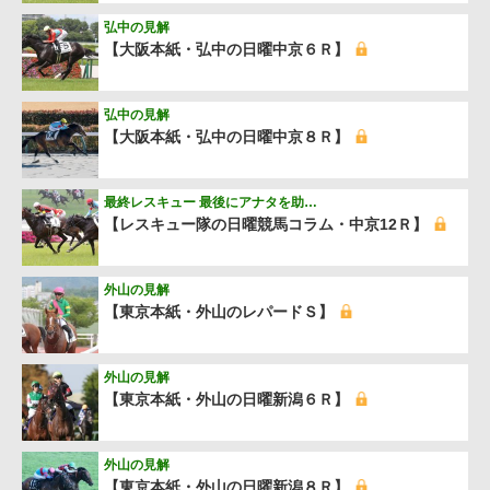
弘中の見解
【大阪本紙・弘中の日曜中京６Ｒ】
弘中の見解
【大阪本紙・弘中の日曜中京８Ｒ】
最終レスキュー 最後にアナタを助…
【レスキュー隊の日曜競馬コラム・中京12Ｒ】
外山の見解
【東京本紙・外山のレパードＳ】
外山の見解
【東京本紙・外山の日曜新潟６Ｒ】
外山の見解
【東京本紙・外山の日曜新潟８Ｒ】