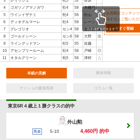
3
レリッシュ
牝5
52
谷原
4
ゴガツノアマノガワ
牡4
58
木幡巧
会員限定コンテンツ
5
ウインイザナミ
牝4
56
松山
△
録するとご覧いただ
6
ディオデルマーレ
牡4
58
レーン
○
今すぐ登録
7
グレゴリオ
セン4
58
北村宏
▲
スクロールできます
8
ゴールドシーン
セン6
58
大野
注
9
ライングッドマン
牡5
55
佐藤
10
アセンブリールーム
牡4
58
戸崎
◎
11
オタルグリーン
牝5
56
津村
△
厩舎情報
本紙の見解
ナイショの勝負馬券
コラム一覧
東京6R４歳上１勝クラスの的中
外山勲
4,460円
的中
5-10
馬単