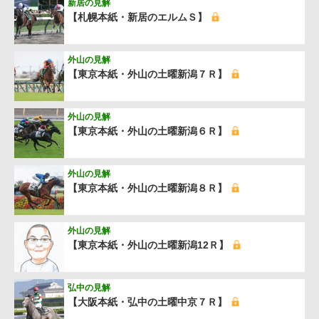
新居の見解
【札幌本紙・新居のエルムＳ】
外山の見解
【東京本紙・外山の土曜新潟７Ｒ】
外山の見解
【東京本紙・外山の土曜新潟６Ｒ】
外山の見解
【東京本紙・外山の土曜新潟８Ｒ】
外山の見解
【東京本紙・外山の土曜新潟12Ｒ】
弘中の見解
【大阪本紙・弘中の土曜中京７Ｒ】