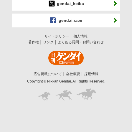
gendai_keiba
gendai.race
サイトポリシー
個人情報
著作権
リンク
よくある質問・お問い合わせ
広告掲載について
会社概要
採用情報
Copyright © Nikkan Gendai. All Rights Reserved.