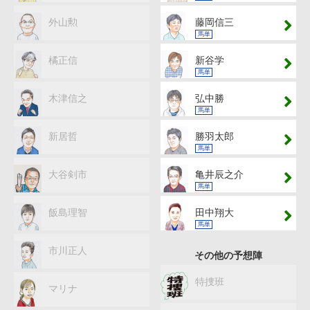
外山勲
藤岡信三
馬単
橘正信
新谷学
馬単
木津信之
弘中勝
馬単
新居哲
勝羽太郎
馬単
大谷剣市
亀井辰之介
馬単
飯島理智
田中翔大
馬単
市川正人
その他の予想陣
特捜班
マリナ