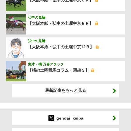
【大阪本紙・弘中の土曜中京６Ｒ】
弘中の見解
【大阪本紙・弘中の土曜中京８Ｒ】
弘中の見解
【大阪本紙・弘中の土曜中京12Ｒ】
鬼才・橘 万券アタック
【橘の土曜競馬コラム・関越Ｓ】
最新記事をもっと見る
gendai_keiba