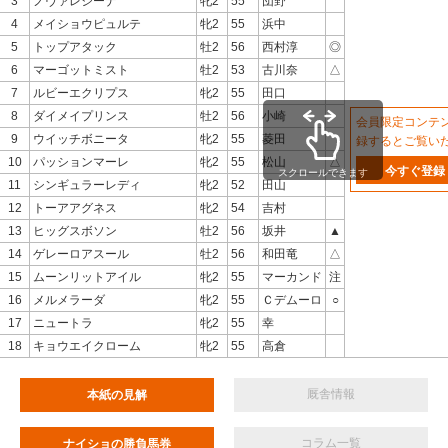
3
ノヴァレジーナ
牝2
55
団野
4
メイショウピュルテ
牝2
55
浜中
5
トップアタック
牡2
56
西村淳
◎
6
マーゴットミスト
牡2
53
古川奈
△
7
ルビーエクリプス
牝2
55
田口
8
ダイメイプリンス
牡2
56
小崎
会員限定コンテ
9
ウイッチボニータ
牝2
55
菱田
録するとご覧い
10
パッションマーレ
牝2
55
松山
△
今すぐ登録
スクロールできます
11
シンギュラーレディ
牝2
52
田山
12
トーアアグネス
牝2
54
吉村
13
ヒッグスボソン
牡2
56
坂井
▲
14
ゲレーロアスール
牡2
56
和田竜
△
15
ムーンリットアイル
牝2
55
マーカンド
注
16
メルメラーダ
牝2
55
Ｃデムーロ
○
17
ニュートラ
牝2
55
幸
18
キョウエイクローム
牝2
55
高倉
厩舎情報
本紙の見解
コラム一覧
ナイショの勝負馬券