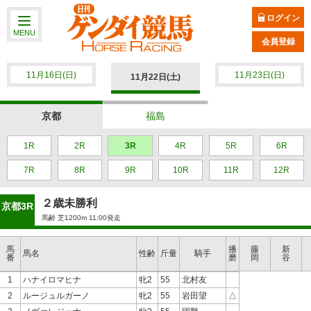
ログイン
MENU
会員登録
11月16日(日)
11月23日(日)
11月22日(土)
京都
福島
1R
2R
3R
4R
5R
6R
7R
8R
9R
10R
11R
12R
２歳未勝利
京都3R
馬齢 芝1200m 11:00発走
馬
播
藤
新
馬名
性齢
斤量
騎手
番
磨
岡
谷
1
ハナイロマヒナ
牝2
55
北村友
2
ルージュルガーノ
牝2
55
岩田望
△