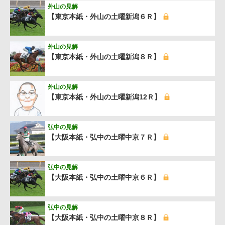
外山の見解
【東京本紙・外山の土曜新潟６Ｒ】
外山の見解
【東京本紙・外山の土曜新潟８Ｒ】
外山の見解
【東京本紙・外山の土曜新潟12Ｒ】
弘中の見解
【大阪本紙・弘中の土曜中京７Ｒ】
弘中の見解
【大阪本紙・弘中の土曜中京６Ｒ】
弘中の見解
【大阪本紙・弘中の土曜中京８Ｒ】