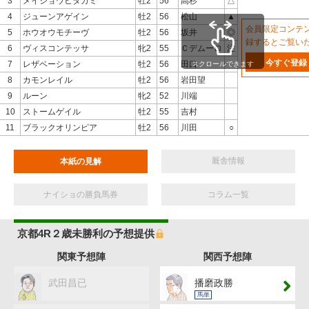
3
メイショウヒタカミ
牡2
56
高杉
△
4
ジューンアゲイン
牡2
56
松山
▲
会員限定コンテ
5
ホウオウモチーヴ
牡2
56
坂井
◎
録するとご覧い
6
ヴィスコンテッサ
牝2
55
Ｃデムーロ
注
今すぐ登録
7
レザベーション
牡2
56
田口
スクロールできます
8
カモンレイル
牡2
56
岩田望
9
ルーン
牝2
52
川端
10
ストームゲイル
牡2
55
吉村
11
ブラックオリンピア
牡2
56
川田
○
厩舎情報
本紙の見解
ナイショの勝負馬券
コラム一覧
京都4R２歳未勝利の予想提供
関東予想陣
関西予想陣
武田昌已
播磨政勝
馬単