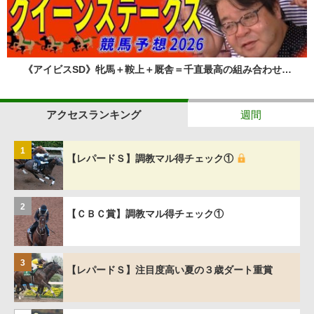
《アイビスSD》牝馬＋鞍上＋厩舎＝千直最高の組み合わせ…
アクセスランキング
週間
1
【レパードＳ】調教マル得チェック①
2
【ＣＢＣ賞】調教マル得チェック①
3
【レパードＳ】注目度高い夏の３歳ダート重賞