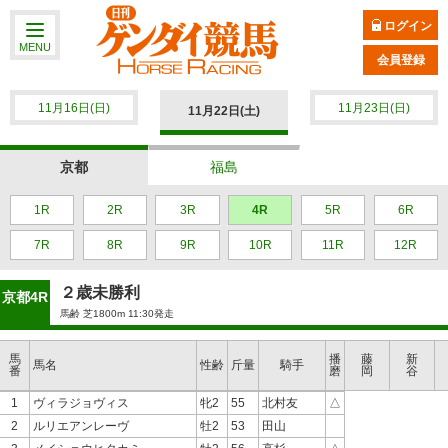
ログイン
MENU
会員登録
11月16日(日)
11月23日(日)
11月22日(土)
京都
福島
1R
2R
3R
4R
5R
6R
7R
8R
9R
10R
11R
12R
２歳未勝利
京都4R
馬齢 芝1800m 11:30発走
馬
播
藤
新
馬名
性齢
斤量
騎手
番
磨
岡
谷
1
ヴィラジョヴィス
牝2
55
北村友
△
2
ルリエアンレーヴ
牡2
53
田山