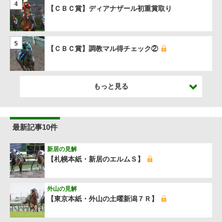
4
【ＣＢＣ賞】ディアナザール初重賞取り
5
【ＣＢＣ賞】調教マル得チェック②
もっと見る
最新記事10件
新居の見解
【札幌本紙・新居のエルムＳ】
外山の見解
【東京本紙・外山の土曜新潟７Ｒ】