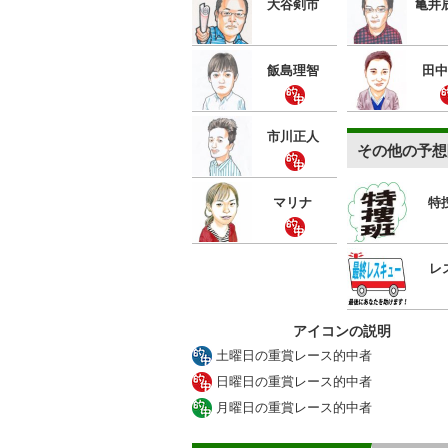
大谷剣市
亀井
飯島理智
田中
市川正人
その他の予想
マリナ
特
レ
アイコンの説明
土曜日の重賞レース的中者
日曜日の重賞レース的中者
月曜日の重賞レース的中者