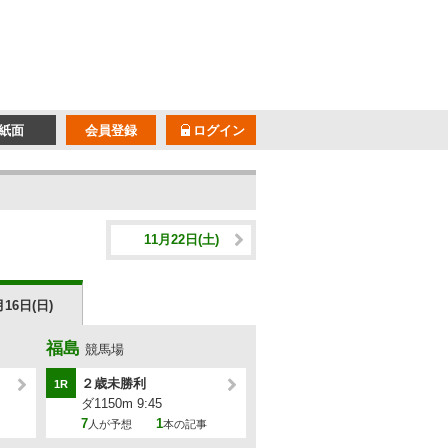
紙面
会員登録
ログイン
11月22日(土)
月16日(日)
福島
競馬場
２歳未勝利
1R
ダ1150m 9:45
7
1
人が予想
本の記事