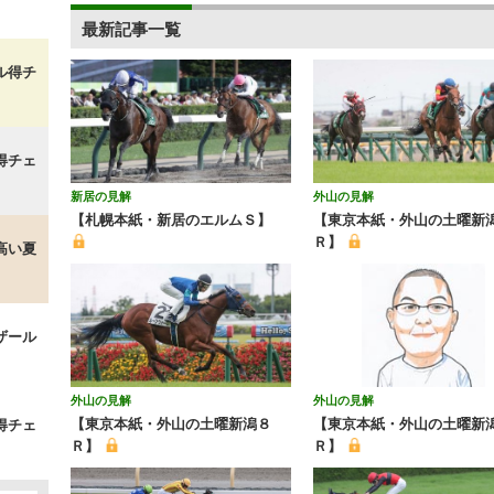
最新記事一覧
ル得チ
得チェ
新居の見解
外山の見解
【札幌本紙・新居のエルムＳ】
【東京本紙・外山の土曜新
Ｒ】
高い夏
ザール
外山の見解
外山の見解
【東京本紙・外山の土曜新潟８
【東京本紙・外山の土曜新潟
得チェ
Ｒ】
Ｒ】