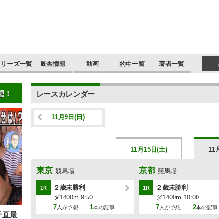
シリーズ一覧
厩舎情報
動画
的中一覧
著者一覧
想！
レースカレンダー
11月9日(日)
11月15日(土)
11
東京
京都
競馬場
競馬場
２歳未勝利
２歳未勝利
1R
1R
ダ1400m 9:50
ダ1400m 10:00
7
1
7
2
人が予想
本の記事
人が予想
本の記事
千直最