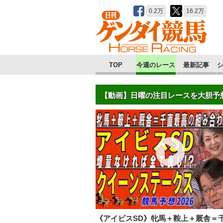
0.2万
16.2万
TOP
今週のレース
最新記事
【動画】日曜の注目レースを大胆予
《アイビスSD》牝馬＋鞍上＋厩舎＝