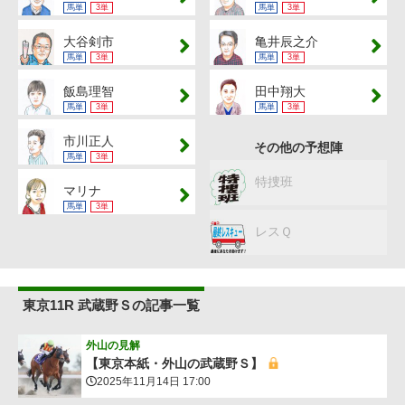
馬単
3単
馬単
3単
大谷剣市
亀井辰之介
馬単
3単
馬単
3単
飯島理智
田中翔大
馬単
3単
馬単
3単
市川正人
その他の予想陣
馬単
3単
特捜班
マリナ
馬単
3単
レスＱ
東京11R 武蔵野Ｓの記事一覧
外山の見解
【東京本紙・外山の武蔵野Ｓ】
2025年11月14日 17:00