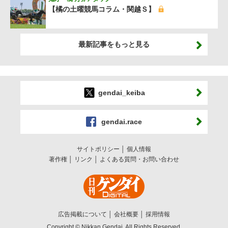
【橘の土曜競馬コラム・関越Ｓ】
最新記事をもっと見る
gendai_keiba
gendai.race
サイトポリシー
個人情報
著作権
リンク
よくある質問・お問い合わせ
広告掲載について
会社概要
採用情報
Copyright © Nikkan Gendai. All Rights Reserved.