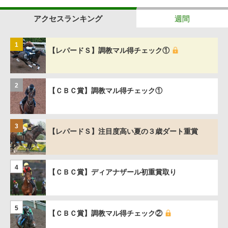
アクセスランキング
週間
1
【レパードＳ】調教マル得チェック①
2
【ＣＢＣ賞】調教マル得チェック①
3
【レパードＳ】注目度高い夏の３歳ダート重賞
4
【ＣＢＣ賞】ディアナザール初重賞取り
5
【ＣＢＣ賞】調教マル得チェック②