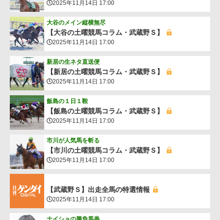
2025年11月14日 17:00
大谷のメイン縦横無尽
【大谷の土曜競馬コラム・武蔵野Ｓ】
2025年11月14日 17:00
新居の生ネタ直送便
【新居の土曜競馬コラム・武蔵野Ｓ】
2025年11月14日 17:00
飯島の１日１鞍
【飯島の土曜競馬コラム・武蔵野Ｓ】
2025年11月14日 17:00
市川が人気馬を斬る
【市川の土曜競馬コラム・武蔵野Ｓ】
2025年11月14日 17:00
【武蔵野Ｓ】出走全馬の特選情報
2025年11月14日 17:00
ナイショの勝負馬券