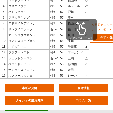
3
ロードフォンス
牡5
57
横山和
◎
4
コスタノヴァ
牡5
59
ルメール
注
5
バトルクライ
牡6
57
戸崎
△
6
アサカラキング
牡5
57
津村
7
アドマイヤデイトナ
牡3
57
横山武
会員限定コンテ
8
サンライズホーク
セン6
57
佐々木
するとご覧いた
9
マテンロウコマンド
牡3
57
松山
△
今すぐ登
スクロールできます
10
ダノンスコーピオン
牡6
58
小崎
11
オメガギネス
牡5
57
岩田康
▲
12
ラタフォレスト
牡4
57
マーカンド
13
ウェットシーズン
セン4
57
三浦
△
14
ペプチドナイル
牡7
58
藤岡佑
△
15
サンライズフレイム
牡5
57
菱田
16
ルクソールカフェ
牡3
56
レーン
○
本紙の見解
厩舎情報
ナイショの勝負馬券
コラム一覧