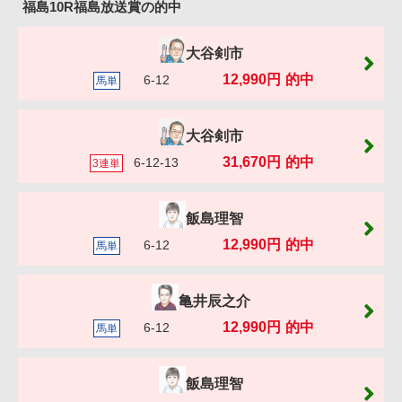
福島10R福島放送賞の的中
大谷剣市
12,990円
的中
6-12
馬単
大谷剣市
31,670円
的中
6-12-13
3連単
飯島理智
12,990円
的中
6-12
馬単
亀井辰之介
12,990円
的中
6-12
馬単
飯島理智