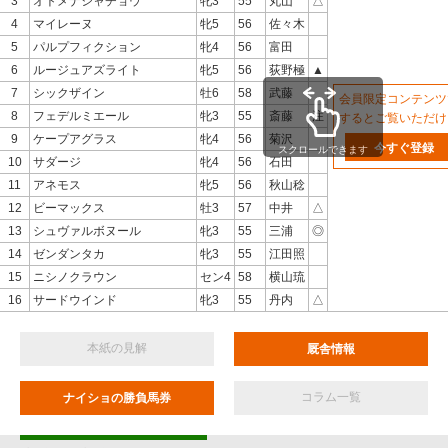
3
オトメナシャチョウ
牝3
55
丸山
△
4
マイレーヌ
牝5
56
佐々木
5
パルプフィクション
牝4
56
富田
6
ルージュアズライト
牝5
56
荻野極
▲
7
シックザイン
牡6
58
武藤
会員限定コンテンツ
8
フェデルミエール
牝3
55
斎藤
注
するとご覧いただけ
9
ケープアグラス
牝4
56
菊沢
今すぐ登録
スクロールできます
10
サダージ
牝4
56
石田
11
アネモス
牝5
56
秋山稔
12
ビーマックス
牡3
57
中井
△
13
シュヴァルボヌール
牝3
55
三浦
◎
14
ゼンダンタカ
牝3
55
江田照
15
ニシノクラウン
セン4
58
横山琉
16
サードウインド
牝3
55
丹内
△
本紙の見解
厩舎情報
コラム一覧
ナイショの勝負馬券