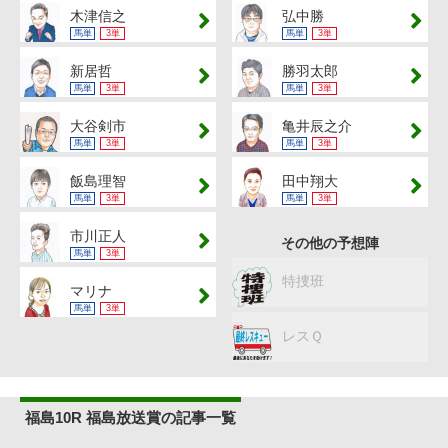
木津信之
弘中勝
馬単
3単
馬単
3単
新居哲
勝羽太郎
馬単
3単
馬単
3単
大谷剣市
亀井辰之介
馬単
3単
馬単
3単
飯島理智
田中翔大
馬単
3単
馬単
3単
市川正人
その他の予想陣
馬単
3単
特捜班
マリナ
馬単
3単
レスＱ
福島10R 福島放送賞の記事一覧