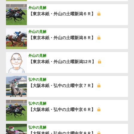
外山の見解
【東京本紙・外山の土曜新潟６Ｒ】
外山の見解
【東京本紙・外山の土曜新潟８Ｒ】
外山の見解
【東京本紙・外山の土曜新潟12Ｒ】
弘中の見解
【大阪本紙・弘中の土曜中京７Ｒ】
弘中の見解
【大阪本紙・弘中の土曜中京６Ｒ】
弘中の見解
【大阪本紙・弘中の土曜中京８Ｒ】