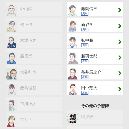
外山勲
藤岡信三
馬単
橘正信
新谷学
馬単
木津信之
弘中勝
馬単
新居哲
勝羽太郎
馬単
大谷剣市
亀井辰之介
馬単
飯島理智
田中翔大
馬単
市川正人
その他の予想陣
特捜班
マリナ