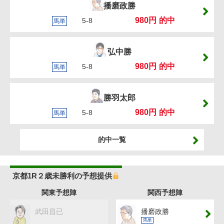
播磨政勝
980円
的中
5-8
馬単
弘中勝
980円
的中
5-8
馬単
勝羽太郎
980円
的中
5-8
馬単
的中一覧
京都1R２歳未勝利の予想提供
関東予想陣
関西予想陣
武田昌已
播磨政勝
馬単