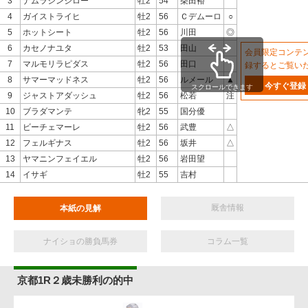
3
ナムラシンジロー
牡2
54
柴田裕
4
ガイストライヒ
牡2
56
Ｃデムーロ
○
5
ホットシート
牡2
56
川田
◎
6
カセノナユタ
牡2
53
田山
会員限定コンテ
7
マルモリラピダス
牡2
56
田口
録するとご覧い
8
サマーマッドネス
牡2
56
ルメール
▲
今すぐ登録
スクロールできます
9
ジャストアダッシュ
牡2
56
松若
注
10
ブラダマンテ
牝2
55
国分優
11
ビーチェマーレ
牡2
56
武豊
△
12
フェルギナス
牡2
56
坂井
△
13
ヤマニンフェイエル
牡2
56
岩田望
14
イサギ
牡2
55
吉村
厩舎情報
本紙の見解
ナイショの勝負馬券
コラム一覧
京都1R２歳未勝利の的中