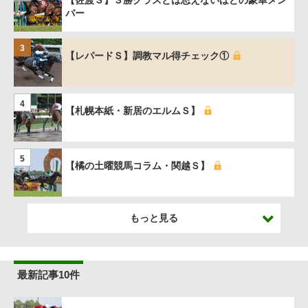
【佐渡Ｓ】３勝クラスとは思えないほどの豪華メン
バー
3
【レパードＳ】調教マル得チェック①
4
【札幌本紙・新居のエルムＳ】
5
【橘の土曜競馬コラム・関越Ｓ】
もっと見る
最新記事10件