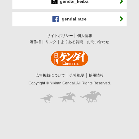
gendai_keiba
gendai.race
サイトポリシー
個人情報
著作権
リンク
よくある質問・お問い合わせ
広告掲載について
会社概要
採用情報
Copyright © Nikkan Gendai. All Rights Reserved.