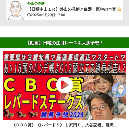
外山の見解
【日曜中山１Ｒ】外山の見解と厳選！厩舎の本音
2025年9月20日 17:00
【動画】日曜の注目レースを大胆予想！
《ＣＢＣ賞》《レパードＳ》【 武田Ｄ、大谷記者、目黒…