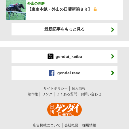
外山の見解
【東京本紙・外山の日曜新潟８Ｒ】
最新記事をもっと見る
gendai_keiba
gendai.race
サイトポリシー
個人情報
著作権
リンク
よくある質問・お問い合わせ
広告掲載について
会社概要
採用情報