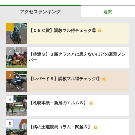
アクセスランキング
週間
1
【ＣＢＣ賞】調教マル得チェック②
2
【佐渡Ｓ】３勝クラスとは思えないほどの豪華メン
バー
3
【レパードＳ】調教マル得チェック①
4
【札幌本紙・新居のエルムＳ】
5
【橘の土曜競馬コラム・関越Ｓ】