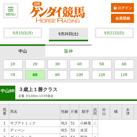
ログイン
MENU
会員登録
9月15日(月)
9月21日(日)
9月20日(土)
中山
阪神
1R
2R
3R
4R
5R
6R
7R
8R
9R
10R
11R
12R
３歳上１勝クラス
中山8R
定量 ダ1200m 13:55発走
馬
武
外
木
馬名
性齢
斤量
騎手
橘
番
田
山
津
1
サブアトミック
牝3
51
小林美
△
2
ディーン
牝5
53
水沼