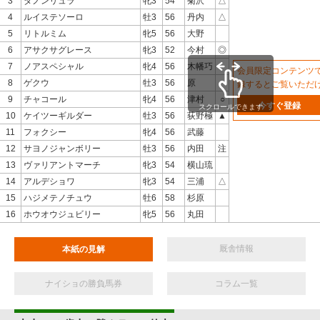
3
ダノンリュラ
牝3
54
菊沢
△
4
ルイステソーロ
牡3
56
丹内
△
5
リトルミム
牝5
56
大野
6
アサクサグレース
牝3
52
今村
◎
7
ノアスペシャル
牝4
56
木幡巧
会員限定コンテンツ
8
ゲクウ
牡3
56
原
録するとご覧いただ
9
チャコール
牝4
56
津村
○
今すぐ登録
スクロールできます
10
ケイツーギルダー
牡3
56
荻野極
▲
11
フォクシー
牝4
56
武藤
12
サヨノジャンボリー
牡3
56
内田
注
13
ヴァリアントマーチ
牝3
54
横山琉
14
アルデショワ
牝3
54
三浦
△
15
ハジメテノチュウ
牡6
58
杉原
16
ホウオウジュビリー
牝5
56
丸田
厩舎情報
本紙の見解
ナイショの勝負馬券
コラム一覧