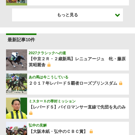
もっと見る
最新記事10件
2027クラシックへの道
【中京２Ｒ・２歳新馬】レニュアージュ 牝・藤原
英昭厩舎
あの馬は今こうしている
２０１７年レパードＳ覇者ローズプリンスダム
ミスターＸの帯封ミッション
【レパードＳ】パイロマンサー直線で先団を丸のみ
弘中の見解
【大阪本紙・弘中のＣＢＣ賞】