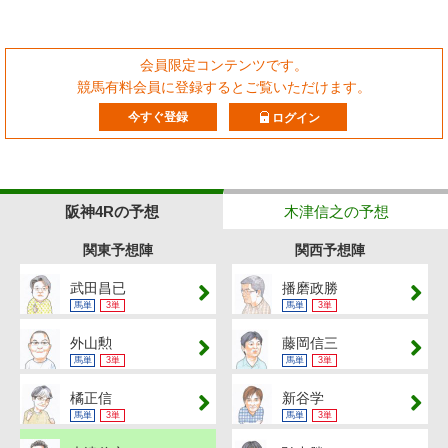
会員限定コンテンツです。
競馬有料会員に登録するとご覧いただけます。
今すぐ登録
ログイン
阪神4Rの予想
木津信之の予想
関東予想陣
関西予想陣
武田昌已
播磨政勝
馬単
3単
馬単
3単
外山勲
藤岡信三
馬単
3単
馬単
3単
橘正信
新谷学
馬単
3単
馬単
3単