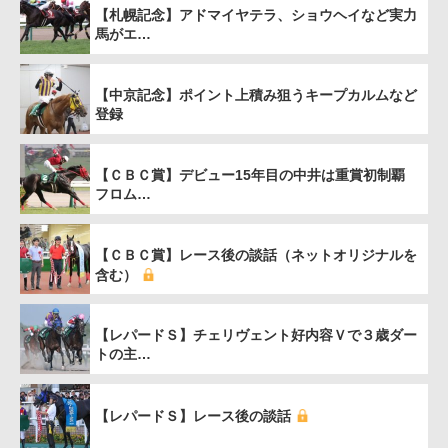
【札幌記念】アドマイヤテラ、ショウヘイなど実力
馬がエ…
【中京記念】ポイント上積み狙うキープカルムなど
登録
【ＣＢＣ賞】デビュー15年目の中井は重賞初制覇
フロム…
【ＣＢＣ賞】レース後の談話（ネットオリジナルを
含む）
【レパードＳ】チェリヴェント好内容Ｖで３歳ダー
トの主…
【レパードＳ】レース後の談話