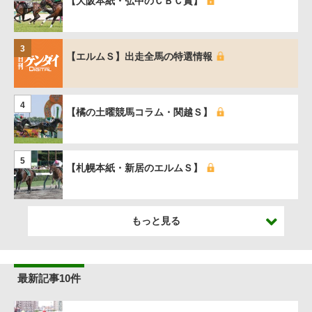
【大阪本紙・弘中のＣＢＣ賞】
3
【エルムＳ】出走全馬の特選情報
4
【橘の土曜競馬コラム・関越Ｓ】
5
【札幌本紙・新居のエルムＳ】
もっと見る
最新記事10件