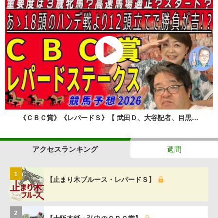
《ＣＢＣ賞》《レパードＳ》【 武田Ｄ、大谷記者、目黒…
アクセスランキング
週間
1
【止まり木ブルース・レパードＳ】
2