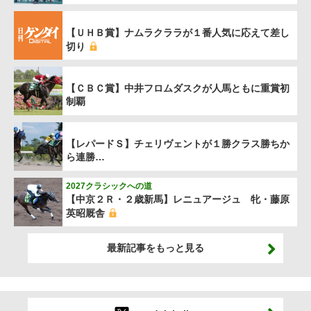
【ＵＨＢ賞】ナムラクララが１番人気に応えて差し
切り
【ＣＢＣ賞】中井フロムダスクが人馬ともに重賞初
制覇
【レパードＳ】チェリヴェントが１勝クラス勝ちか
ら連勝…
2027クラシックへの道
【中京２Ｒ・２歳新馬】レニュアージュ 牝・藤原
英昭厩舎
最新記事をもっと見る